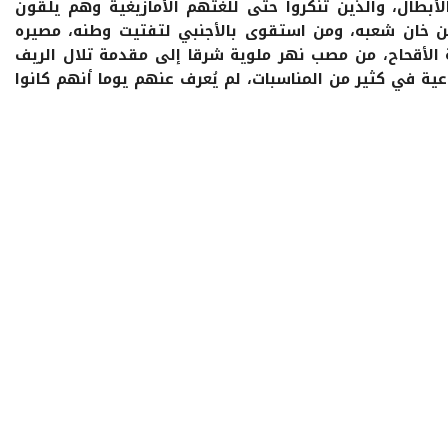
لأبطال، والذين تنكروا حتى للغتهم الأمازيغية وهم يلقون
 خان شعبه، ومن استقوى بالأجنبي لتفتيت وطنه، مصيره
اربة الأقحاح، من مصب نهر ملوية شرقا إلى مقدمة تلال الريف
اعية في كثير من المناسبات، لم يُعرف عنهم يوما أنهم كانوا