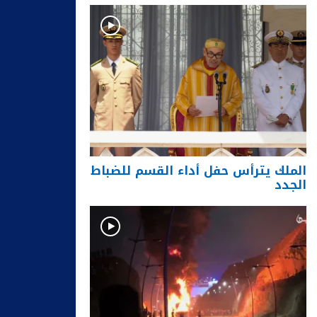
الملك يترأس حفل أداء القسم للضباط
الجدد