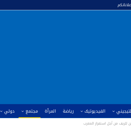
علاناتكم
لتيجيني
الفيديوتيك
رياضة
المرأة
مجتمع
دولي
 للريف من أجل استفزاز المغرب