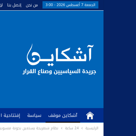
من نحن
إتصل بنا
لإ
الجمعة 7 أغسطس 2026 - 3:00
آشكاين موقف
سياسة
إفتتاحية ا
الرئيسية
24 ساعة
نظام شنقريحة يستعين بخونة منسوبين
كُتّاب وآراء
آشكاين TV