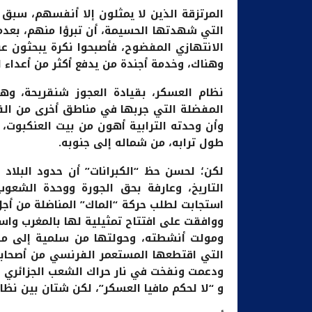
المرتزقة الذين لا يمثلون إلا أنفسهم، سبق ل
التي شهدتها الحسيمة، أن تبرؤا منهم، بعدم
الانتهازي المفضوح، فأصبحوا نكرة يبحثون عن
وهناك، وخدمة أجندة من يدفع أكثر من أعداء 
نظام العسكر، بقيادة العجوز شنقريحة، وهو
المفضلة التي جربها في مناطق أخرى من القار
وأن وحدته الترابية أهون من بيت العنكبوت، 
طول ترابه، من شماله إلى جنوبه.
لكن؛ لحسن حظ “الكبرانات” أن حدود البلاد
التاريخ، وعارفة بحق الجورة ووحدة الشعوب
استجابت لطلب حركة “الماك” المناضلة من أجل 
ووافقت على افتتاح تمثيلية لها بالمغرب واس
ومولت أنشطته، وحولتها من سلمية إلى مسل
التي اقتطعها المستعمر الفرنسي من أصحابها 
ودعمت ونفخت في نار حراك الشعب الجزائري الب
و “لا لحكم مافيا العسكر”، لكن شتان بين نظا