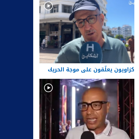
كزاويون يعلّقون على موجة الحريك