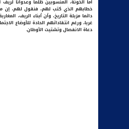
أما الخونة، المنسوبين ظلما وعدوانا لريف ا
خطابهم الذي كتب لهم، فنقول لهم، إن من
دائما مزبلة التاريخ، وأن أبناء الريف، المغ
غربا، ورغم انتقاداتهم الحادة للأوضاع الاجتم
دعاة الانفصال وتشتيت الأوطان.