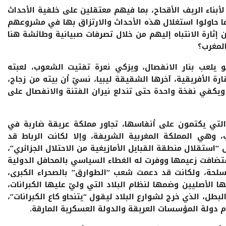
أبناء الريف الأقحاح، بما فيهم معتقلين على خلفية الأحداث
ا حاولوا استغلال هذه الأحداث والارتزاق بها في مشروعهم
 إثارة الانتباه إليهم من خلال تصرفات صبيانية وطائشة هنا
المغرب؟
 يلعب بنار الانفصال، ويزكي نعرة تفتيت الشعوب، لعبته
ة الأفريقية، آخرها الشقيقة ليبيا، نسيّ أن بيته من زجاج،
ويكفي نفخة واحدة حتى تندلع نيران الفتنة والانفصال على
 التي يكتمون على أنفاسها، تجاور مملكة عريقة ضاربة في
، وهي المملكة المغربية الشريفة، وإلا لكانت الرباط قد
“استقلال منطقة القبايل الأمازيغية من الاحتلال الجزائري”،
تضافت زعيمها ووفرت له الغطاء السياسي بالمحافل الدولية
حة، ولكانت قد دعمت شعب “الطوارق” بالصحراء الكبرى،
الأصليين وضمها لنظام البلاد التي وليّ عليها الكبرانات،
طل، الذي خرج لشوارع البلاد ليقول “يتنحاو كاع الكبرانات”،
م دولة المؤسسات العريقة والدولة العسكرية المارقة.