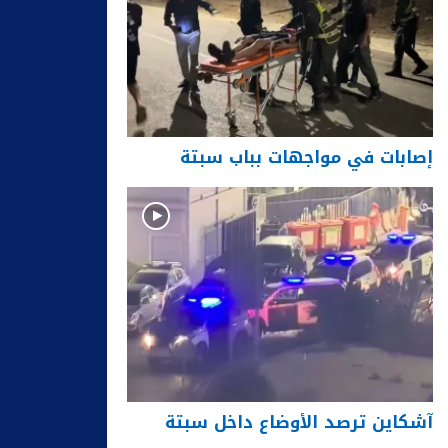
إصابات في مواجهات بباب سبتة
آشكاين ترصد الأوضاع داخل سبتة