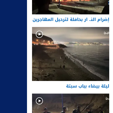
إضرام النـ. ار بحافلة لترحيل المهاجرين
ليلة بيضاء بباب سبتة