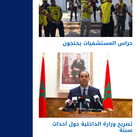
حراس المستشفيات يحتجون
تصريح وزارة الداخلية حول أحداث
سبتة