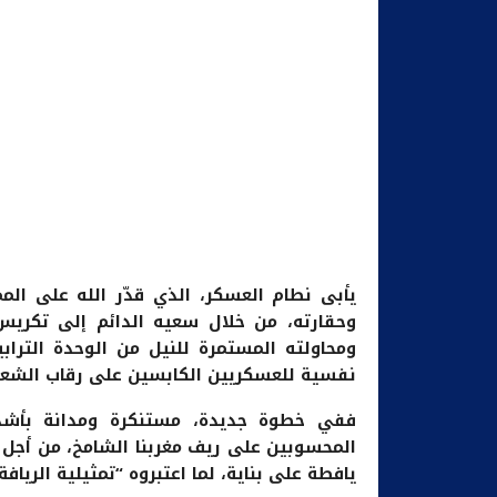
يأبى نطام العسكر، الذي قدّر الله على المم
وحقارته، من خلال سعيه الدائم إلى تكريس
ومحاولته المستمرة للنيل من الوحدة الترابي
نفسية للعسكريين الكابسين على رقاب الشعب
ففي خطوة جديدة، مستنكرة ومدانة بأشد 
المحسوبين على ريف مغربنا الشامخ، من أجل ا
يافطة على بناية، لما اعتبروه “تمثيلية الريافة