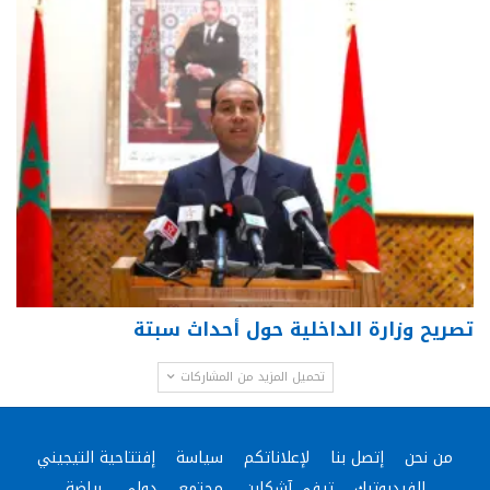
تصريح وزارة الداخلية حول أحداث سبتة
تحميل المزيد من المشاركات
من نحن
إتصل بنا
لإعلاناتكم
سياسة
إفتتاحية التيجيني
الفيديوتيك
تيفي آشكاين
مجتمع
دولي
رياضة