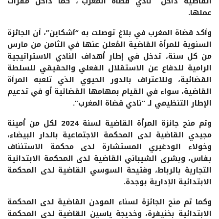
القاضية داخل “نادي قضاة المغرب”، كما داخل مقرات
عملها.
وأكد قضاة المغرب في بلاغ توصلت به “آشكاين”، أن الجائزة
السنوية للمرأة القاضية المُعلن عنها في الثامن من مارس
من كل سنة، تدخل في إطار أهداف النادي الاستراتيجية
الرامية للدفاع عن الاستقلال الفعلي والحقيقي للسلطة
القضائية، وللاعتراف بالدور الحيوي الذي تلعبه المرأة
القاضية، سواء في القيام بمهامها القضائية أو في تدعيم
الإطار التنظيمي لـ “نادي قضاة المغرب”.
وتم منح جائزة المرأة القاضية لسنة 2024 لكل من أمينة
مجيدي القاضية لدى المحكمة الاجتماعية بالدار البيضاء،
وخولاء الودغيري المستشارة لدى محكمة الاستئناف
بفاس، وبشرى الشيباني القاضية لدى المحكمة الابتدائية
التجارية بالرباط، وفتيحة السوسي القاضية لدى المحكمة
الابتدائية الإدارية بوجدة.
وكما تم منح الجائزة لسناء المودن القاضية لدى المحكمة
الابتدائية بخنيفرة، وخديجة ياسين القاضية لدى المحكمة