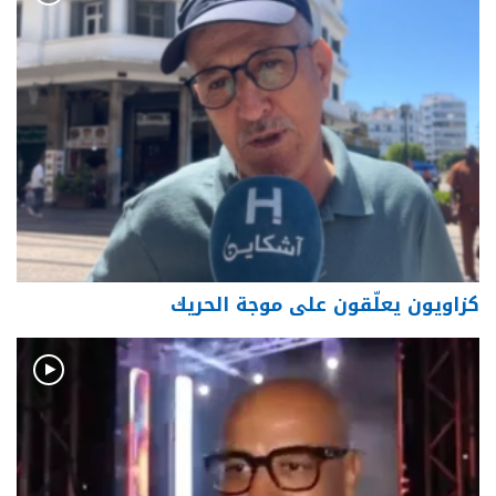
كزاويون يعلّقون على موجة الحريك