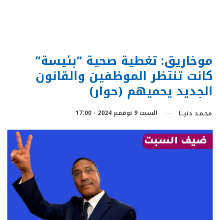
موخاريق: تغطية صحية “بئيسة”
كانت تنتظر الموظفين والقانون
الجديد يحميهم (حوار)
السبت 9 نوفمبر 2024 - 17:00
محـمـد دنيـــا