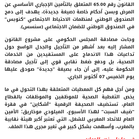
القانون رقم 65.00 المتعلق بالتأمين الإجباري الأساسي عن
المرض وبسن أحكام خاصة (صيغة جديدة)، يهدف إلى دمج
الصندوق الوطني لمنظمات الاحتياط الاجتماعي “كنوبس”
في الصندوق الوطني للضمان الاجتماعي (سنسس).
وجاءت مصادقة المجلس الحكومي على مشروع القانون
المشار إليه بعد أشهر من التأجيل والجدل الواسع حول
تداعيات هذا الاندماج على المستفيدين من الخدمات
الصحية، بل ودفع ضغط نقابي قوي إلى تأجيل مصادقة
الحكومة عليه، إلى أن جاء بصيغة ”جديدة” صودق عليها
يوم الخميس 07 أكتوبر الجاري.
ومن أجل فهم كل المعطيات المتعلقة بهذا التحول في ما
يخص التغطية الصحية للموظفين والموظفات بالقطاع
العام، تستضيف الصحيفة الرقمية “آشكاين” في فقرة
“ضيف السبت” لهذا الأسبوع، الميلودي موخاريق؛ الأمين
العام للاتحاد المغربي للشغل، التي تعتبر أكبر هيئة نقابية
بالمغرب، وأسهمت بشكل كبير في تغير مجرى هذا الملف.