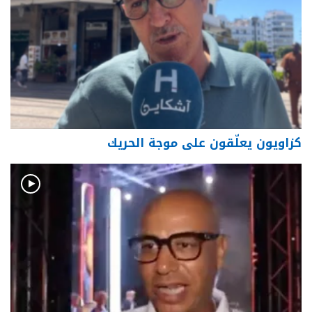
كزاويون يعلّقون على موجة الحريك