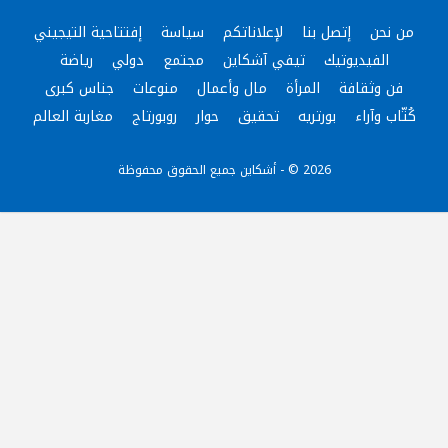
من نحن
إتصل بنا
لإعلاناتكم
سياسة
إفتتاحية التيجيني
الفيديوتيك
تيفي آشكاين
مجتمع
دولي
رياضة
فن وثقافة
المرأة
مال وأعمال
منوعات
جناس كبرى
كُتّاب وآراء
بورتريه
تحقيق
حوار
روبورتاج
مغاربة العالم
2026 © - أشكاين جميع الحقوق محفوظة