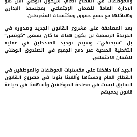
والموظفات في القطاع العام، سيكون الوصي الآن هو
الإدارة العامة للضمان الإجتماعي بمجلسها الإداري
وهياكلها مع جميع حقوق ومكتسبات المنخرطين.
بعد المصادقة على مشروع القانون الجديد وصدوره في
الجريدة الرسمية لن يكون هناك ما كان يسمى “كونبس”
بل “سيختفي”، وسيتم توحيد المتدخلين في عملية
التغطية الصحية عبر دمج الجميع في الصندوق الوطني
للضمان الاجتماعي.
الجيد أننا حافظنا على مكستبات الموظفات والموظفين في
القطاع العام وحسناها وألغينا بنودا في مشروع القانون
السابق ليست في مصلحة الموظفين وأسهمنا في صياغة
قانون يحميهم.