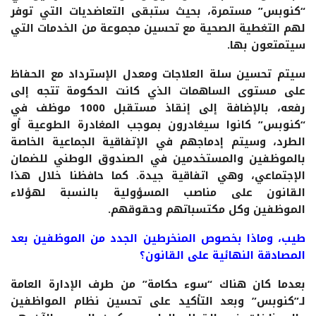
“كنوبس” مستمرة، بحيث ستبقى التعاضديات التي توفر
لهم التغطية الصحية مع تحسين مجموعة من الخدمات التي
سيتمتعون بها.
سيتم تحسين سلة العلاجات ومعدل الإسترداد مع الحفاظ
على مستوى الساهمات الذي كانت الحكومة تتجه إلى
رفعه، بالإضافة إلى إنقاذ مستقبل 1000 موظف في
“كنوبس” كانوا سيغادرون بموجب المغادرة الطوعية أو
الطرد، وسيتم إدماجهم في الإتفاقية الجماعية الخاصة
بالموظفين والمستخدمين في الصندوق الوطني للضمان
الإجتماعي، وهي اتفاقية جيدة. كما حافظنا خلال هذا
القانون على مناصب المسؤولية بالنسبة لهؤلاء
الموظفين وكل مكتسباتهم وحقوقهم.
طيب، وماذا بخصوص المنخرطين الجدد من الموظفين بعد
المصادقة النهائية على القانون؟
بعدما كان هناك “سوء حكامة” من طرف الإدارة العامة
لـ”كنوبس” وبعد التأكيد على تحسين نظام المواظفين