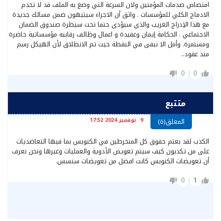
امتصاص صدمات المؤمنين ولان السرعة التي وضع به الملف قد لا تخدم
الادماج الكلي للمؤسسات . واثق أن الاجراء سيتيهون ضمن مسالك جديدة
مع هذا الإدراج الغريب والذي سيؤدي حتما تحت سيطرة صندوق الضمان
الاجتماعي . الحكامة إيمان وعقيدة و اعمال وظائف رقابيه مؤسساتية حاضرة
ومستمرة. وأمل الا نبقى في النقطة حيت تم الانطلاق لأن الهيكل رسم
منذ عقود..
0
0
متتبع
9 نوفمبر 2024 17:52
المعلق(ة)
الكذب لقد بعتم حقوق كل المنخرطين في الكنوبس بما فيها التعاضديات
على من تكذبون كيف سيتم تعويض الأدوية والعمليات وغيرها ونحن نعرف
أن تعويضات الكنوبس كانت افضل من تعويضات سنسس.
0
1