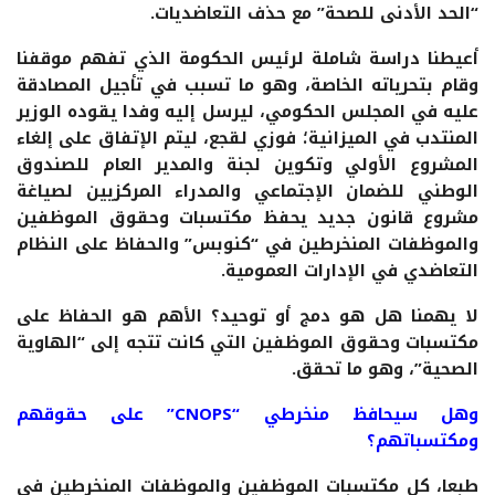
“الحد الأدنى للصحة” مع حذف التعاضديات.
أعيطنا دراسة شاملة لرئيس الحكومة الذي تفهم موقفنا
وقام بتحرياته الخاصة، وهو ما تسبب في تأجيل المصادقة
عليه في المجلس الحكومي، ليرسل إليه وفدا يقوده الوزير
المنتدب في الميزانية؛ فوزي لقجع، ليتم الإتفاق على إلغاء
المشروع الأولي وتكوين لجنة والمدير العام للصندوق
الوطني للضمان الإجتماعي والمدراء المركزيين لصياغة
مشروع قانون جديد يحفظ مكتسبات وحقوق الموظفين
والموظفات المنخرطين في “كنوبس” والحفاظ على النظام
التعاضدي في الإدارات العمومية.
لا يهمنا هل هو دمج أو توحيد؟ الأهم هو الحفاظ على
مكتسبات وحقوق الموظفين التي كانت تتجه إلى “الهاوية
الصحية”، وهو ما تحقق.
وهل سيحافظ منخرطي “CNOPS” على حقوقهم
ومكتسباتهم؟
طبعا، كل مكتسبات الموظفين والموظفات المنخرطين في