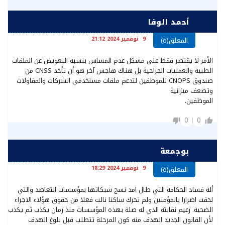
أحمد الوفا
9 نوفمبر 2024 21:12
المعلق(ة)
الأمر لا يقتصر فقط على مشكل عدم المساس بنسبة التعويض عن الملفات
الطبية والعمليات الجراحية بل هناك هاجس آخر هو أن تأخذ CNSS من
صندوق CNOPS للموظفين لتدعم ملفات مستخدمي الشركات والمقاولات
وتضعف ميزانية
الموظفين.
0
0
بوجمعة
9 نوفمبر 2024 18:29
المعلق(ة)
ألة فساد الحكامة التي طال امد نسج شبكاتها بمؤسسات التعاضد والتي
لحقت اضرارا بالمؤمنين ولم تحرك ساكنا نالت فعلا من حقوق هؤلاء الاجراء
الضحية. زعيم نقابته الذي له صلة بهذه المؤسسات منذ زمان يكذب ثم يكذب
لأن القانون الجديد الهدف منه كون المرحلة تتطلب قبل بلوغ الهدف