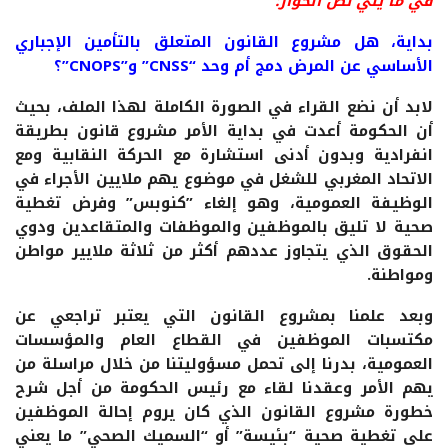
في ما يلي نص الحوار:
بداية، هل مشروع القانون المتعلق بالتأمين الإجباري
الأساسي عن المرض دمج أم وحد “CNSS” و”CNOPS”؟
لابد أن نضع القراء في الصورة الكاملة لهذا الملف، بحيث
أن الحكومة أعدت في بداية الأمر مشروع قانون بطريقة
انفرادية وبدون أدنى استشارة مع الحركة النقابية ومع
الاتحاد المغربي للشغل في موضوع يهم ملايين الأجراء في
الوظيفة العمومية، وهو إلغاء ”كنوبس” وفرض تغطية
صحية لا تليق بالموظفين والموظفات والمتقاعدين ودوي
الحقوق الذي يتجاوز عددهم أكثر من ثلاثة ملايير مواطن
ومواطنة.
وبعد علمنا بمشروع القانون التي يعتبر تراجعي عن
مكتسبات الموظفين في القطاع العام والمؤسسات
العمومية، بدرنا إلى تحمل مسؤوليتنا من خلال مراسلة من
يهم الأمر وعقدنا لقاء مع رئيس الحكومة من أجل شرح
خطورة مشروع القانون الذي كان يروم إحالة الموظفين
على تغطية صحية “بئيسة” أو “السميك الصحي” ما يعني