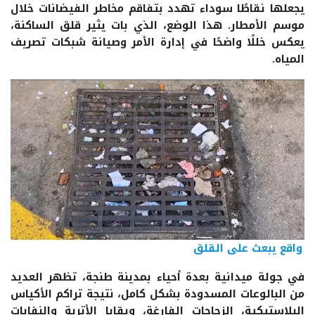
يجعلها نقاطًا سوداء تهدد بتفاقم مخاطر الفيضانات خلال
موسم الأمطار. هذا الوضع، الذي بات يثير قلق الساكنة،
يعكس خللًا واضحًا في إدارة الأمر وصيانة شبكات تصريف
المياه.
واقع يبعث على القلق
في جولة ميدانية بعدة أحياء بمدينة طنجة، تظهر العديد
من البالوعات المسدودة بشكل كامل، نتيجة تراكم الأكياس
البلاستيكية، الزجاجات الفارغة، وبقايا الأتربة والنفايات