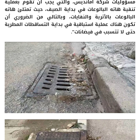
مسؤوليات شركة أمانديس، والتي يجب أن تقوم بعملية
تنقية هاته البالوعات في بداية الصيف، حيث تمتلئ هاته
البالوعات بالأتربة والنفايات، وبالتالي من الضروري أن
تكون هناك عملية استباقية في بداية التساقطات المطرية
حتى لا تتسبب في فيضانات”.