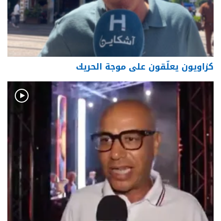
كزاويون يعلّقون على موجة الحريك