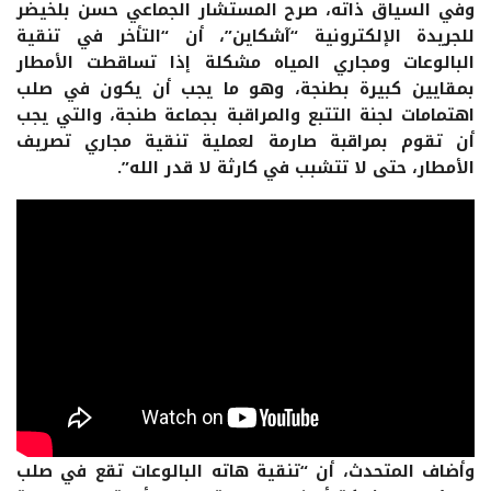
وفي السياق ذاته، صرح المستشار الجماعي حسن بلخيضر
للجريدة الإلكترونية “آشكاين”، أن “التأخر في تنقية
البالوعات ومجاري المياه مشكلة إذا تساقطت الأمطار
بمقايين كبيرة بطنجة، وهو ما يجب أن يكون في صلب
اهتمامات لجنة التتبع والمراقبة بجماعة طنجة، والتي يجب
أن تقوم بمراقبة صارمة لعملية تنقية مجاري تصريف
الأمطار، حتى لا تتشبب في كارثة لا قدر الله”.
وأضاف المتحدث، أن “تنقية هاته البالوعات تقع في صلب