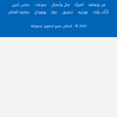
فن وثقافة
المرأة
مال وأعمال
منوعات
جناس كبرى
كُتّاب وآراء
بورتريه
تحقيق
حوار
روبورتاج
مغاربة العالم
2026 © - أشكاين جميع الحقوق محفوظة