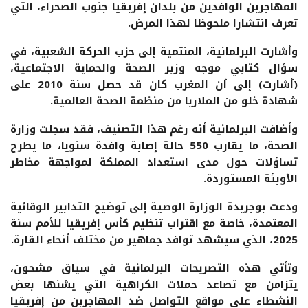
المهاجرين الوافدين من بلدان إفريقيا جنوب الصحراء، التي
تعرف انتشارا ملحوظا لهذا المرض.
وأشارت البرلمانية، المنتمية إلى حزب الحركة الشعبية، في
سؤال كتابي موجه وزير الصحة والحماية الاجتماعية،
(أشارت) إلى أن المغرب كان قد حصل سنة 2010 على
شهادة خلو من الملاريا من منظمة الصحة العالمية.
وأضافت البرلمانية أنه رغم هذا التصنيف، فقد سجلت وزارة
الصحة، ما يقارب 550 حالة إصابة وافدة سنويا، ما يطرح
تساؤلات حول مدى استعداد المملكة لمواجهة مخاطر
الأوبئة المستوردة.
ودعت بوجريدة الوزارة الوصية إلى توضيح التدابير الوقائية
المعتمدة، خاصة مع اقتراب تنظيم كأس إفريقيا للأمم سنة
2025، الذي سيشهد توافد جماهير من مختلف أنحاء القارة.
وتأتي هذه التصريحات البرلمانية في سياق مشحون،
يتزامن مع تصاعد حملات الكراهية التي يشنها بعض
النشطاء على مواقع التواصل ضد المهاجرين من إفريقيا