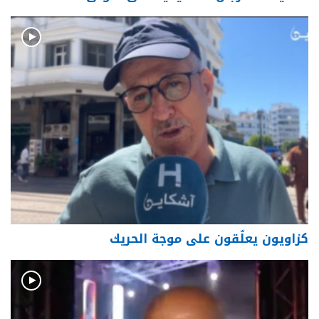
كزاويون يعلّقون على موجة الحريك