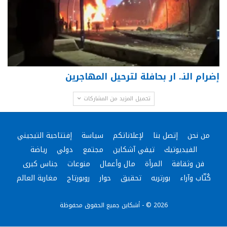
إضرام النـ. ار بحافلة لترحيل المهاجرين
تحميل المزيد من المشاركات
من نحن
إتصل بنا
لإعلاناتكم
سياسة
إفتتاحية التيجيني
الفيديوتيك
تيفي آشكاين
مجتمع
دولي
رياضة
فن وثقافة
المرأة
مال وأعمال
منوعات
جناس كبرى
كُتّاب وآراء
بورتريه
تحقيق
حوار
روبورتاج
مغاربة العالم
2026 © - أشكاين جميع الحقوق محفوظة