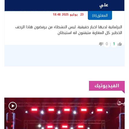
علي
23 يوليو 2025 18:48
المعلق(ة)
البرلمانية لديها اخبار حقيقية. ليس النشطاء من يرفضون هاذا الزحف
الخطير .كل المغاربة متيقنون انه استيطان
0
1
الفيديوتيك