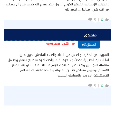
..الكرامة الإنسانية العيش الكريم ….اول بلاد تقدم لك خدمة قبل أن تسالك
من انت هي اسبانيا ….الحمد لله
0
2
مهدي
19 أكتوبر 2025 09:01
المعلق(ة)
الهروب من الحكرة، والغش في البناء والغلاء الفاحش بدون مبرر.
اما الادارة المغربية فحدث ولا حرج، كلما ولجت ادارة فتصبح متهم وتعامل
معاملة المجرمين ولا تقضى حوائجك البسيطة الا بصعوبة او بعد الدفع .
الاسبان يوفرون مساكن باثمان معقولة وبجودة عالية، اضافة الى
التسهيلات الادارية والمعاملة الحسنة.
0
2