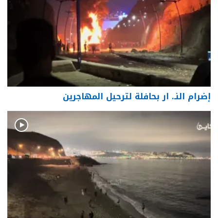
إضرام النـ. ار بحافلة لترحيل المهاجرين