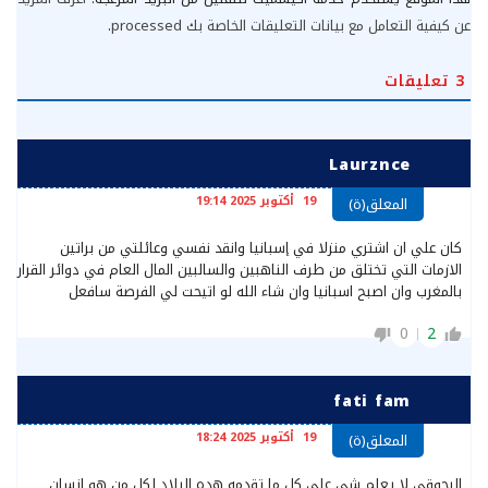
عن كيفية التعامل مع بيانات التعليقات الخاصة بك processed
.
3
تعليقات
Laurznce
19 أكتوبر 2025 19:14
المعلق(ة)
كان علي ان اشتري منزلا في إسبانيا وانقد نفسي وعائلتي من براتين
الازمات التي تختلق من طرف الناهبين والسالبين المال العام في دوائر القرار
بالمغرب وان اصبح اسبانيا وان شاء الله لو اتيحت لي الفرصة سافعل
0
2
fati fam
19 أكتوبر 2025 18:24
المعلق(ة)
البجوقي لا يعلم شي على كل ما تقدمه هده البلاد لكل من هو إنسان