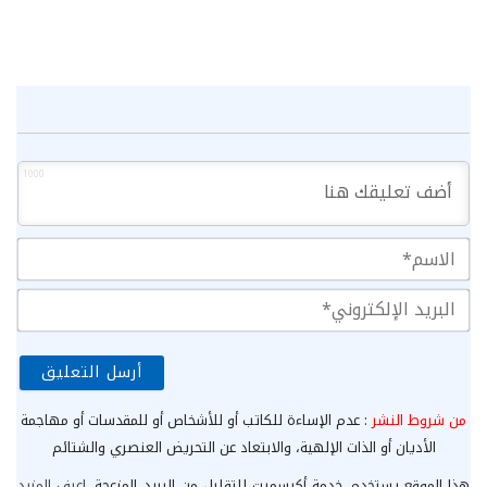
1000
الا
الب
الإ
من شروط النشر
: عدم الإساءة للكاتب أو للأشخاص أو للمقدسات أو مهاجمة
الأديان أو الذات الإلهية، والابتعاد عن التحريض العنصري والشتائم
هذا الموقع يستخدم خدمة أكيسميت للتقليل من البريد المزعجة.
اعرف المزيد