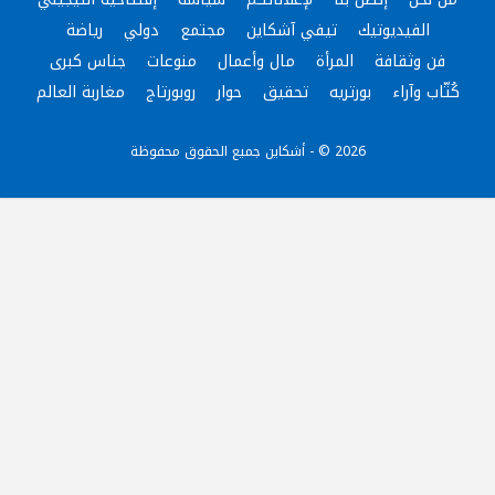
الفيديوتيك
تيفي آشكاين
مجتمع
دولي
رياضة
فن وثقافة
المرأة
مال وأعمال
منوعات
جناس كبرى
كُتّاب وآراء
بورتريه
تحقيق
حوار
روبورتاج
مغاربة العالم
2026 © - أشكاين جميع الحقوق محفوظة