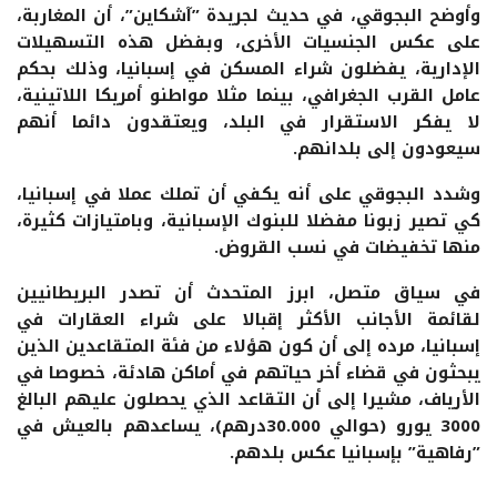
وأوضح البجوقي، في حديث لجريدة ”آشكاين”، أن المغاربة،
على عكس الجنسيات الأخرى، وبفضل هذه التسهيلات
الإدارية، يفضلون شراء المسكن في إسبانيا، وذلك بحكم
عامل القرب الجغرافي، بينما مثلا مواطنو أمريكا اللاتينية،
لا يفكر الاستقرار في البلد، ويعتقدون دائما أنهم
سيعودون إلى بلدانهم.
وشدد البجوقي على أنه يكفي أن تملك عملا في إسبانيا،
كي تصير زبونا مفضلا للبنوك الإسبانية، وبامتيازات كثيرة،
منها تخفيضات في نسب القروض.
في سياق متصل، ابرز المتحدث أن تصدر البريطانيين
لقائمة الأجانب الأكثر إقبالا على شراء العقارات في
إسبانيا، مرده إلى أن كون هؤلاء من فئة المتقاعدين الذين
يبحثون في قضاء أخر حياتهم في أماكن هادئة، خصوصا في
الأرياف، مشيرا إلى أن التقاعد الذي يحصلون عليهم البالغ
3000 يورو (حوالي 30.000درهم)، يساعدهم بالعيش في
”رفاهية” بإسبانيا عكس بلدهم.