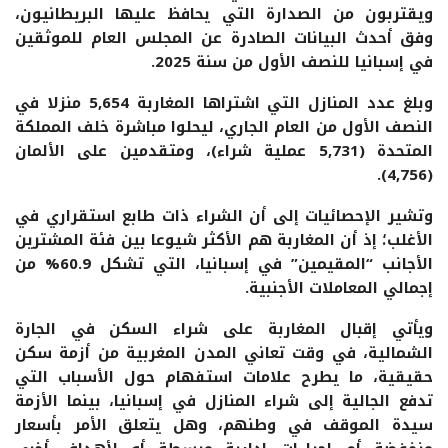
ويقتربون من الصدارة التي يحافظ عليها البريطانيون،
وفق أحدث البيانات الصادرة عن المجلس العام للموثقين
في إسبانيا للنصف الأول من سنة 2025.
وبلغ عدد المنازل التي اشتراها المغاربة 5,654 منزلا في
النصف الأول من العام الجاري، ليحلوا مباشرة خلف المملكة
المتحدة (5,731 عملية شراء)، ومتقدمين على الألمان
(4,756).
وتشير الإحصائيات إلى أن الشراء ذات طابع استقراري في
الأغلب؛ إذ أن المغاربة هم الأكثر شيوعا بين فئة المشترين
الأجانب “المقيمين” في إسبانيا، التي تشكل 60.9% من
إجمالي المعاملات الأجنبية.
ويأتي إقبال المغاربة على شراء السكن في الجارة
الشمالية، في وقت تعاني المدن المغربية من أزمة سكن
حقيقية، ما يطرح علامات استفهام حول الأسباب التي
تدفع الجالية إلى شراء المنازل في إسبانيا، بينما الأزمة
سيدة الموقف في وطنهم، وهل يتعلق الأمر بأسعار