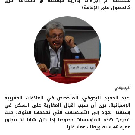
منخفضة أم إجراءات إدارية مبسطة أو لأهداف أخرى
كالحصول على الإقامة؟
البجوقي
عبد الحميد البجوقي، المتخصص في العلاقات المغربية
الإسبانية، يرى أن سبب إقبال المغاربة على السكن في
إسبانيا، يعود إلى التسهيلات التي تقدمها البنوك، حيث
”تجري” هذه المؤسسات خصوصا إذا كان شابا لا يتجاوز
عمره 40 سنة ويملك عملا قارا.