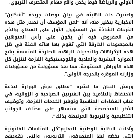
الأولي والرياضة فيما يخص واقع مهام المتصرف التربوي.
واعتبرت ذات الهيئة في بيان توصلت جريدة “آشكاين”
الإخبارية بنظير منه، أنه “لمن المؤسف أن تصدر مثل هذه
الخرجات الشاذة عن المسؤول الأول على القطاع، والذي
من المفروض فيه أن يكون على رأس المنوهين
بالمجهودات الخارقة التي تقوم بها هاته الفئة في ظل
هذه الإكراهات والتحديات الراهنة الصارخة المتسمة بشح
الموارد البشرية والمادية واللوجستيكية اللازمة لتنزيل كل
هذه الأوراش المفتوحة، مما يعد مسؤولية من مسؤوليات
وزارته الموقرة بالدرجة الأولى”.
ورفض البيان ما اعتبره “مطلق فرض الوزارة لبدعة
الاحتفاظ بالتلاميذ بين الفترتين الصباحية و الزوالية، في
غياب الفضاءات المناسبة وتوفير الخدمات اللازمة، وتوظيف
الأطر المتخصصة التي ستسهر على مختلف الجوانب
التنظيمية والتربوية المرتبطة بذلك”.
وأدانت النقابة الوطنية للتعليم”كل المتابعات القانونية
التي يخضع لها المتصرفون التربويون والتي نقودهم