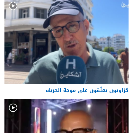
كزاويون يعلّقون على موجة الحريك