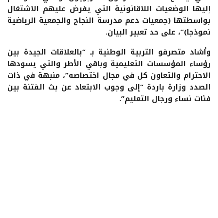
إليها الوضعيات اللاقانونية التي يفرض عليهم الاشتغال
بواسطتها (جمعيات دعم مدرسة النجاح والجمعية الرياضية
نموذجا)”، على حد تعبير البيان.
وأشاد متصرفو التربية الوطنية بـ “بالعلاقات الجيدة بين
رؤساء المؤسسات التعليمية وباقي الأطر والتي يسودها
الاحترام والتعاون كل في مجال اختصاصه”، منبهة في ذات
الصدد وزارة باردة “إلى وجوب الابتعاد عن بث الفتنة بين
فئات نساء ورجال التعليم”.