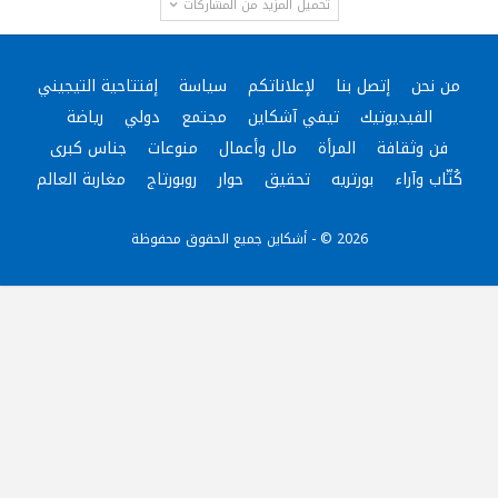
تحميل المزيد من المشاركات
من نحن
إتصل بنا
لإعلاناتكم
سياسة
إفتتاحية التيجيني
الفيديوتيك
تيفي آشكاين
مجتمع
دولي
رياضة
فن وثقافة
المرأة
مال وأعمال
منوعات
جناس كبرى
كُتّاب وآراء
بورتريه
تحقيق
حوار
روبورتاج
مغاربة العالم
2026 © - أشكاين جميع الحقوق محفوظة