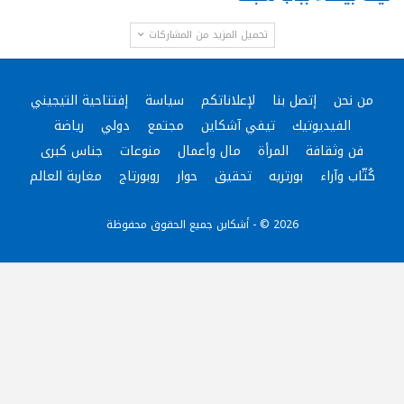
تحميل المزيد من المشاركات
من نحن
إتصل بنا
لإعلاناتكم
سياسة
إفتتاحية التيجيني
الفيديوتيك
تيفي آشكاين
مجتمع
دولي
رياضة
فن وثقافة
المرأة
مال وأعمال
منوعات
جناس كبرى
كُتّاب وآراء
بورتريه
تحقيق
حوار
روبورتاج
مغاربة العالم
2026 © - أشكاين جميع الحقوق محفوظة