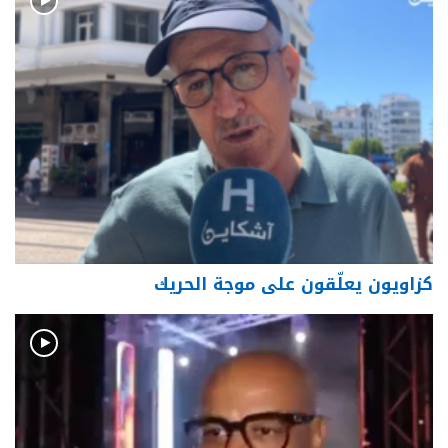
كزاويون يعلّقون على موجة الحريك