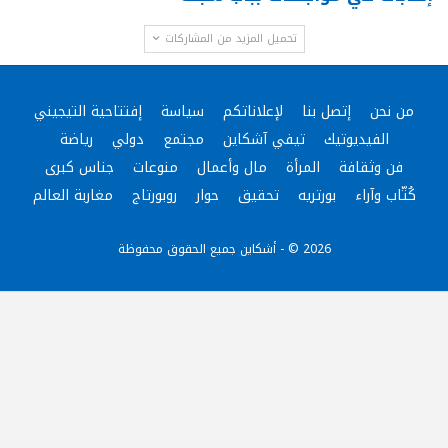
تحميل المزيد من المشاركات
من نحن
إتصل بنا
لإعلاناتكم
سياسة
إفتتاحية التيجيني
الفيديوتيك
تيفي آشكاين
مجتمع
دولي
رياضة
فن وثقافة
المرأة
مال وأعمال
منوعات
جناس كبرى
كُتّاب وآراء
بورتريه
تحقيق
حوار
روبورتاج
مغاربة العالم
2026 © - أشكاين جميع الحقوق محفوظة