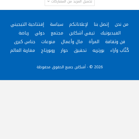
تحميل المزيد من المشاركات
من نحن
إتصل بنا
لإعلاناتكم
سياسة
إفتتاحية التيجيني
الفيديوتيك
تيفي آشكاين
مجتمع
دولي
رياضة
فن وثقافة
المرأة
مال وأعمال
منوعات
جناس كبرى
كُتّاب وآراء
بورتريه
تحقيق
حوار
روبورتاج
مغاربة العالم
2026 © - أشكاين جميع الحقوق محفوظة