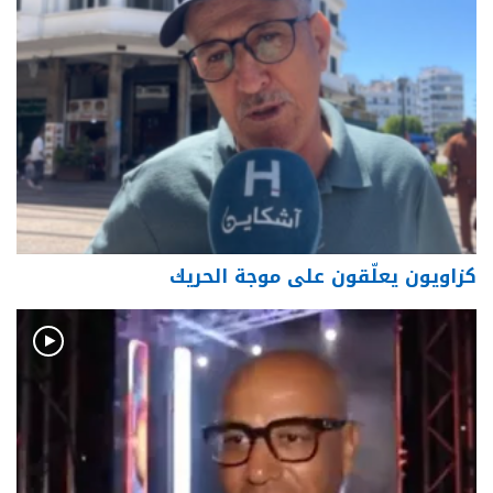
كزاويون يعلّقون على موجة الحريك