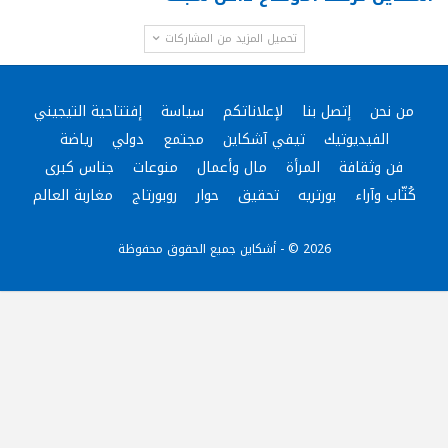
تحميل المزيد من المشاركات
من نحن
إتصل بنا
لإعلاناتكم
سياسة
إفتتاحية التيجيني
الفيديوتيك
تيفي آشكاين
مجتمع
دولي
رياضة
فن وثقافة
المرأة
مال وأعمال
منوعات
جناس كبرى
كُتّاب وآراء
بورتريه
تحقيق
حوار
روبورتاج
مغاربة العالم
2026 © - أشكاين جميع الحقوق محفوظة