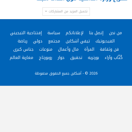
تحميل المزيد من المشاركات
من نحن
إتصل بنا
لإعلاناتكم
سياسة
إفتتاحية التيجيني
الفيديوتيك
تيفي آشكاين
مجتمع
دولي
رياضة
فن وثقافة
المرأة
مال وأعمال
منوعات
جناس كبرى
كُتّاب وآراء
بورتريه
تحقيق
حوار
روبورتاج
مغاربة العالم
2026 © - أشكاين جميع الحقوق محفوظة