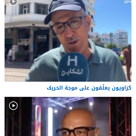
كزاويون يعلّقون على موجة الحريك