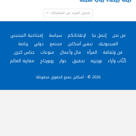
تحميل المزيد من المشاركات
من نحن
إتصل بنا
لإعلاناتكم
سياسة
إفتتاحية التيجيني
الفيديوتيك
تيفي آشكاين
مجتمع
دولي
رياضة
فن وثقافة
المرأة
مال وأعمال
منوعات
جناس كبرى
كُتّاب وآراء
بورتريه
تحقيق
حوار
روبورتاج
مغاربة العالم
2026 © - أشكاين جميع الحقوق محفوظة