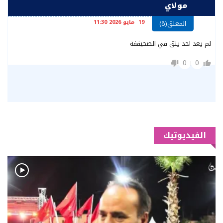
مولاي
19 مايو 2026 11:30
المعلق(ة)
لم يعد احد يتق في الصحيففة
0
0
الفيديوتيك