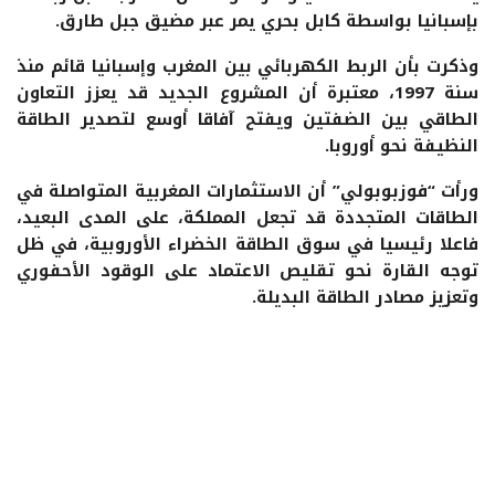
بإسبانيا بواسطة كابل بحري يمر عبر مضيق جبل طارق.
وذكرت بأن الربط الكهربائي بين المغرب وإسبانيا قائم منذ
سنة 1997، معتبرة أن المشروع الجديد قد يعزز التعاون
الطاقي بين الضفتين ويفتح آفاقا أوسع لتصدير الطاقة
النظيفة نحو أوروبا.
ورأت “فوزبوبولي” أن الاستثمارات المغربية المتواصلة في
الطاقات المتجددة قد تجعل المملكة، على المدى البعيد،
فاعلا رئيسيا في سوق الطاقة الخضراء الأوروبية، في ظل
توجه القارة نحو تقليص الاعتماد على الوقود الأحفوري
وتعزيز مصادر الطاقة البديلة.