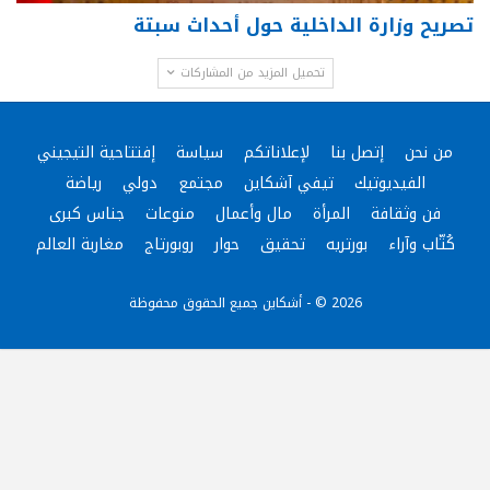
تصريح وزارة الداخلية حول أحداث سبتة
تحميل المزيد من المشاركات
من نحن
إتصل بنا
لإعلاناتكم
سياسة
إفتتاحية التيجيني
الفيديوتيك
تيفي آشكاين
مجتمع
دولي
رياضة
فن وثقافة
المرأة
مال وأعمال
منوعات
جناس كبرى
كُتّاب وآراء
بورتريه
تحقيق
حوار
روبورتاج
مغاربة العالم
2026 © - أشكاين جميع الحقوق محفوظة