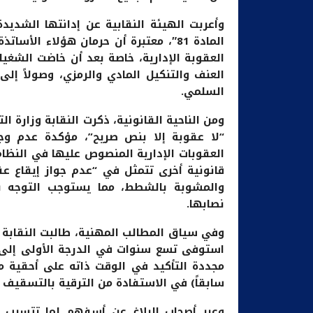
وأعربت الهيئة النقابية عن إدانتها الشديد
المادة 81″، معتبرة أن حرمان هؤلاء الأس
العقوبة الإدارية، خاصة بعد أن خاضت الشغيل
العنف والتنكيل المادي والرمزي، وصولاً إلى
السلمي.
ومن الناحية القانونية، ذكرت النقابة وزارة ال
“لا عقوبة إلا بنص صريح”، مؤكدة عدم وج
العقوبات الإدارية المنصوص عليها في النظام
قانونية أخرى تتمثل في “عدم جواز إيقاع عق
والمشوبة بالشطط، مما يستوجب التوجه نحو 
نصابها.
وفي سياق المطالب المهنية، طالبت النقابة ا
استوفى تسع سنوات في الدرجة الأولى إلى د
مجددة التأكيد في الوقت ذاته على أحقية مد
سابقاً) في الاستفادة من الترقية بالتسقيف ابتداءً
وعبر أصحاب البلاغ عن أسفهم لما تتسبب ف