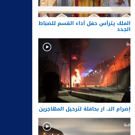
الملك يترأس حفل أداء القسم للضباط
الجدد
إضرام النـ. ار بحافلة لترحيل المهاجرين