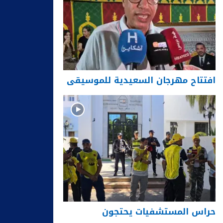
افتتاح مهرجان السعيدية للموسيقى
حراس المستشفيات يحتجون