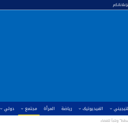
إعلاناتكم
لتيجيني
الفيديوتيك
رياضة
المرأة
مجتمع
دولي
لشطط” وتلجأ للقضاء