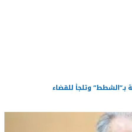
ية بـ”الشطط” وتلجأ للقضاء