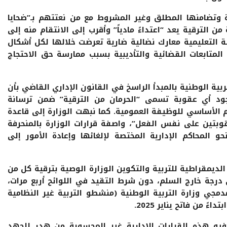
ة وتضامنها المطلق وغير المشروط مع من نعتتهم بـ”ضحايا
اتذة من الترقية يعد “اعتداءً مادياً” وأقرب إلى الانتقام منه إلى
ة التعليمية معارك نضالية ضارية تعرضت خلالها لكل أشكال
 المتابعات القضائية والتأديبية بسبب ممارسة حق الاحتجاج
تربية الوطنية بالمبدأ الراسخ في القانون الإداري القاضي بأن
ود أي عقوبة تسمى “الحرمان من الترقية” ضمن ترسانة
 الأساسي للوظيفة العمومية. كما نبهت الوزارة إلى قاعدة
وبتين على نفس الفعل”، واصفة قرارات الوزارة بالمنحرفة
المحاكم الإدارية المختصة لإلغائها وإعادة الأمور إلى
لديمقراطية للتربية والتكوين الوزارة الوصية بترقية كل من
رجة خارج السلم، دون شرط التقيد في اللوائح أربع مرات،
مجي وزارة التربية الوطنية (منشطو التربية غير النظامية
 من فاتح يناير 2025.
يه هذه القرارات الإدارية غير المحسوبة من هدر للجهد