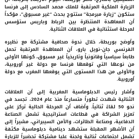
الزيارة الملكية المرتقبة للملك محمد السادس إلى فرنسا
ستكون “زيارة مبرمجة” ستتوج بحدث “غير مسبوق”، مؤكداً
أن المعاهدة المنتظرة بين الرباط وباريس ستؤسس
لمرحلة استثنائية في العلاقات الثنائية.
وأوضح بوريطة، خلال ندوة صحافية مشتركة مع نظيره
الفرنسي جان-نويل بارو، أن المعاهدة المرتقبة تحمل
طابعاً سياسياً وقانونياً وتاريخياً غير مسبوق، كونها الأولى
من نوعها التي توقعها فرنسا مع دولة غير أوروبية،
والأولى من هذا المستوى التي يوقعها المغرب مع دولة
أوروبية.
وأشار رئيس الدبلوماسية المغربية إلى أن العلاقات
الثنائية شهدت تطوراً متسارعاً منذ عام 2024، تجسد في
نحو 50 لقاءً ثنائياً. وأضاف أن المرحلة الحالية تركز على
تعزيز الشراكة في قطاعات استراتيجية تشمل الصناعة
الدفاعية، وصناعة الطائرات، والأمن السيبراني، مشيراً إلى
أن الأشهر المقبلة ستشهد دينامية دبلوماسية مكثفة
تشمل اجتماعات ثنائية ولجنة عليا مشتركة تحضيراً للزيارة