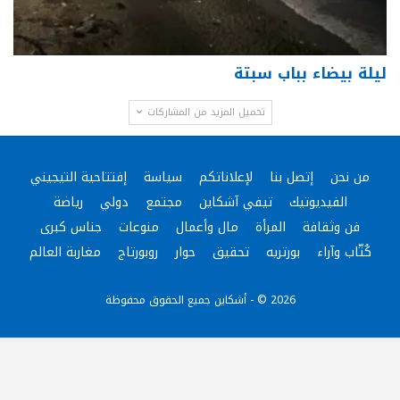
ليلة بيضاء بباب سبتة
تحميل المزيد من المشاركات
من نحن
إتصل بنا
لإعلاناتكم
سياسة
إفتتاحية التيجيني
الفيديوتيك
تيفي آشكاين
مجتمع
دولي
رياضة
فن وثقافة
المرأة
مال وأعمال
منوعات
جناس كبرى
كُتّاب وآراء
بورتريه
تحقيق
حوار
روبورتاج
مغاربة العالم
2026 © - أشكاين جميع الحقوق محفوظة