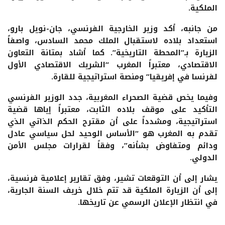
الملكية.
من جانبه، أكد وزير الخارجية الفرنسي، جان-نويل بارو،
استعداد بلاده لاستقبال الملك محمد السادس، واصفاً
الزيارة بـ”المحطة التاريخية”. كما أشاد بمتانة التعاون
الاقتصادي، معتبراً المغرب “الشريك الاقتصادي الأول
لفرنسا في إفريقيا” ومنصة استراتيجية للقارة.
وفيما يخص قضية الصحراء المغربية، جدد الوزير الفرنسي
التأكيد على موقف بلاده الثابت، معتبراً إياها قضية
استراتيجية، ومشدداً على أن مقترح الحكم الذاتي الذي
تقدم به المغرب هو “الأساس الوحيد لحل سياسي عادل
ودائم ومتفاوض بشأنه”، وفقاً لقرارات مجلس الأمن
الدولي.
يشار إلى أن التوقعات تشير، وفق تقارير إعلامية فرنسية،
إلى أن الزيارة الملكية قد تتم خلال خريف السنة الجارية،
في انتظار الإعلان الرسمي عن تاريخها.