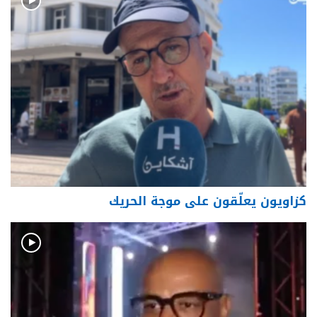
كزاويون يعلّقون على موجة الحريك