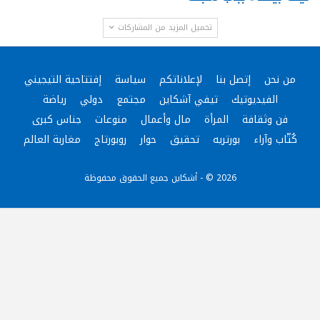
تحميل المزيد من المشاركات
من نحن
إتصل بنا
لإعلاناتكم
سياسة
إفتتاحية التيجيني
الفيديوتيك
تيفي آشكاين
مجتمع
دولي
رياضة
فن وثقافة
المرأة
مال وأعمال
منوعات
جناس كبرى
كُتّاب وآراء
بورتريه
تحقيق
حوار
روبورتاج
مغاربة العالم
2026 © - أشكاين جميع الحقوق محفوظة