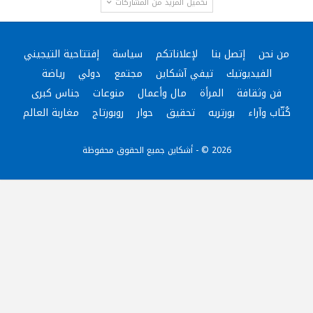
تحميل المزيد من المشاركات
من نحن
إتصل بنا
لإعلاناتكم
سياسة
إفتتاحية التيجيني
الفيديوتيك
تيفي آشكاين
مجتمع
دولي
رياضة
فن وثقافة
المرأة
مال وأعمال
منوعات
جناس كبرى
كُتّاب وآراء
بورتريه
تحقيق
حوار
روبورتاج
مغاربة العالم
2026 © - أشكاين جميع الحقوق محفوظة