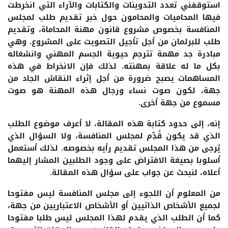
استوقفني تعدد التدوينات والكتابات والآراء التي انخرطت
فيها المحاميات والمحامون حول خبر تقديم طلب لمجلس
المنافسة بخصوص مشروع قانون مهنة المحاماة، وتقديم
طلب للبرلمان من أجل تأجيل التصويت على المشروع. وهي
مبادرة جد مهمة تترجم حيوية الجسم المهني وانشغاله
بكل ما له علاقة بمهنته. لذلك فإن الانخراط في هذه
المساهمات يصبح ضرورة من أجل إثراء النقاش الجاد من
جهة، لكون صوت نساء ورجال هذه المهنة هو صوت
مسموع من جهة أخرى.
إنه، إلى حدود كتابة هذه المقالة، لا أعرف موضوع الطلب
الذي قد يكون قُدِّم لمجلس المنافسة، ولا السؤال الذي
يُرجى من هذا المجلس تقديم رأيه بخصوصه. لذلك أستعمل
أسلوبا بصيغة الافتراض على وجود الطلبين المشار إليهما
أعلاه، لنبحث عن جواب على سؤال هذه المقالة.
من المعلوم أن اللجوء إلى مجلس المنافسة ليس مفتوحا
لجميع الأشخاص الذاتيين أو الأشخاص الاعتباريين من جهة،
كما أن الطلب الذي يقدم لهذا المجلس ليس طلبا مفتوحا