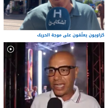
كزاويون يعلّقون على موجة الحريك