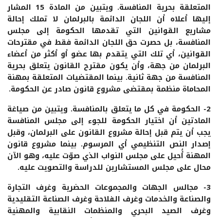
المتعلقة بحرية المنافسة. ويتبين من المادة 15 المشار
إليها أعلاه أن اللجان الدائمة بالبرلمان لا تملك إحالة
مشاريع القوانين التي تقدمها الحكومة إلى مجلس
المنافسة، بل حصرت حق اللجان الدائمة فقط في مقترحات
القوانين، أي تلك التي يتقدم بها عضو أو أكثر من أعضاء
البرلمان من جهة، وأن يكون مقترح القانون يتعلق بحرية
المنافسة من جهة ثانية. بينما المقتضيات المتعلقة بمهنة
المحاماة منظمة بمقتضى مشروع قانون صادر عن الحكومة.
2- الحكومة في كل ما يتعلق بالمنافسة. ويتبين من صياغة
المادتين أن اختيار الحكومة للجوء إلى مجلس المنافسة
يجب أن يتم قبل إحالة مشروع القانون على البرلمان، وقبل
إصدار النص التنظيمي أي المرسوم. بينما مشروع قانون
المهنة أُحيل على مجلس النواب الذي صوّت عليه، وهو الآن
محال على مجلس المستشارين للدراسة والتصويت عليه.
3- مجالس الجهات والمجموعات الحضرية وغرف التجارة
والصناعة والخدمات وغرف الفلاحة وغرف الصناعة التقليدية
وغرف الصيد البحري والمنظمات النقابية والمهنية