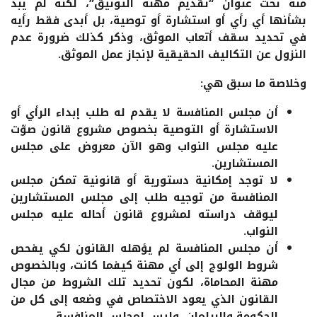
منه تحت عنوان “تقديم مهنة التوثيق”، لكنه لم يبد
بشأنها أي رأي أو استشارة أو توصية، بل أبدى فقط رأيه
في تحديد سقف أتعاب الموثق، وذكر كذلك ضرورة عدم
النزول عن التكاليف الحقيقية لإنجاز عمل الموثق.
وخلاصة ما سبق هي:
أن مجلس المنافسة لا يقدم له طلب إبداء الرأي أو
الاستشارة أو التوصية بخصوص مشروع قانون صوّت
عليه مجلس النواب وهو الآن معروض على مجلس
المستشارين.
لا توجد إمكانية دستورية أو قانونية تمكن مجلس
المنافسة من توجيه طلب إلى مجلس المستشارين
ليوقف دراسته لمشروع قانون أحاله عليه مجلس
النواب.
أن مجلس المنافسة لم يؤهله القانون لكي يفحص
شروط الولوج إلى أي مهنة كيفما كانت، وبالخصوص
مهنة المحاماة، لكون تحديد تلك الشروط من مجال
القانون الذي يعود الاختصاص في وضعه إلى كل من
الحكومة والبرلمان، وليس لمجلس المنافسة.