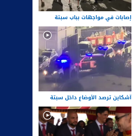
إصابات في مواجهات بباب سبتة
آشكاين ترصد الأوضاع داخل سبتة