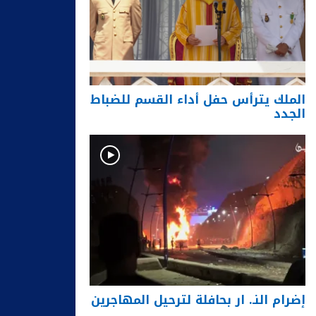
الملك يترأس حفل أداء القسم للضباط
الجدد
إضرام النـ. ار بحافلة لترحيل المهاجرين