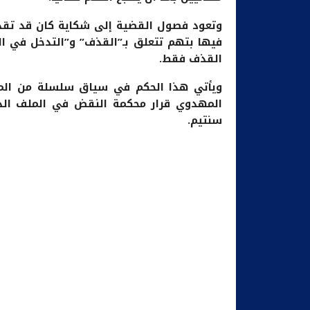
وتعود فصول القضية إلى شكاية كان قد تقدم
فيها بتهم تتعلق بـ”القذف” و”التدخل في ال
القذف فقط.
ويأتي هذا الحكم في سياق سلسلة من المو
سنتيم.