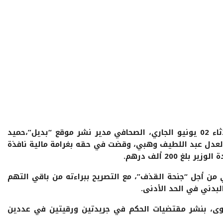
أدانت المحكمة الابتدائية بالرباط، اليوم الثلاثاء 02 يونيو الجاري، الصحافي مدير نشر موقع “بديل”،حميد
لعدل عبد اللطيف وهبي، وقضت في حقه بغرامة مالية نافذة
من أجل “جنحة القذف”، مع التصريح ببراءته من باقي التهم
البدني في الحد الأدنى.
ى، بنشر مقتضيات الحكم في جريدتين ورقيتين في عددين