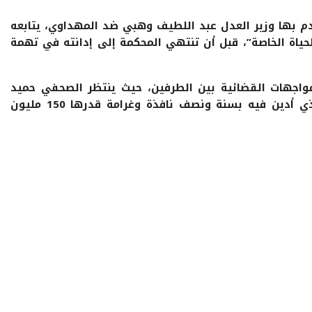
 بها وزير العدل عبد اللطيف وهبي ضد المهداوي، يتابعه
حياة الخاصة”، قبل أن تنتهي المحكمة إلى إدانته في تهمة
اجهات القضائية بين الطرفين، حيث ينتظر الصحفي حميد
المهدوي قرار محكمة النقض في الملف الذي أدين فيه بسنة ونصف نافذة وغرامة قدرها 150 مليون