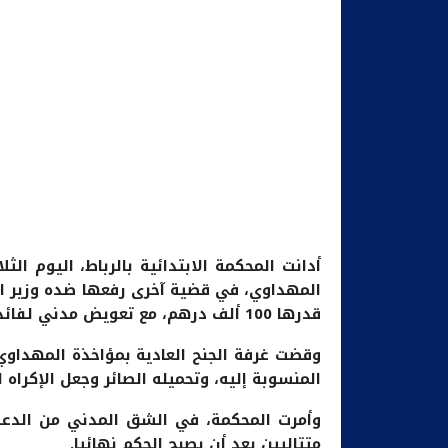
المهداوي، في قضية آخرى رفعها ضده وزير ا
قدرها 100 ألف درهم، مع تعويض مدني لفائدة الوزير بلغ 200 ألف درهم.
وقضت غرفة الجنح العادية بمؤاخذة المهداوي 
المنسوبة إليه، وتحميله الصائر وجعل الإكراه 
وأمرت المحكمة، في الشق المدني من الدعو
متتاليين بعد أن يصبح الحكم نهائيا.