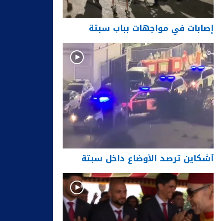
إصابات في مواجهات بباب سبتة
آشكاين ترصد الأوضاع داخل سبتة