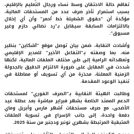
تفاقم حالة الاحتقان وسط نساء ورجال التعليم بالإقليم،
بسبب استمرار تأخر صرف عدد من المستحقات المالية،
مؤكدة أن “حقوق الشغيلة خط أحمر” وأن أي إخلال
بالالتزامات السابقة سيقابل بـ”رد نضالي حازم وغير
مسبوق”.
وأشادت النقابة، ضمن بيان توصل موقع “آشكاين” بنظير
منه، بما وصفته بـ”التفاعل الأخير” للمدير الإقليمي
وتعهداته الرامية إلى طي مختلف الملفات المالية، لكنها
شددت في المقابل على ضرورة الالتزام الدقيق بالجدولة
الزمنية المعلنة، محذرة من أي تسويف أو مماطلة في
تنفيذ الوعود المقدمة.
وطالبت الهيئة النقابية بـ”الصرف الفوري” لمستحقات
الدعم الممتد الخاصة بشهر فبراير مباشرة بعد عطلة عيد
الأضحى، مع صرف مستحقات أشهر مارس وأبريل وماي
دفعة واحدة، إلى جانب الإسراع في تسوية الملفات
المتبقية المرتبطة بشهري نونبر ودجنبر من سنة 2025.