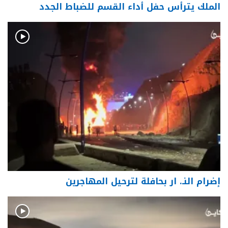
الملك يترأس حفل أداء القسم للضباط الجدد
إضرام النـ. ار بحافلة لترحيل المهاجرين