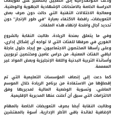
ودعت الكونفدرالية إلى التعجيل بالتأشير على تعويضات
الحراسة الخاصة بالامتحانات الإشهادية الجهوية والوطنية،
ومعالجة الاختلالات التقنية التي حالت دون صرف بعض
التعويضات، رافضة الاكتفاء بعبارة “في طور الإنجاز” دون
تحديد آجال واضحة لإنهاء هذه الملفات.
وفي ما يتعلق بمنحة الريادة، طالبت النقابة بالشروع
الفوري في صرفها للفئات التي لا تواجه أي إشكال إداري،
وعلى رأسها المختصون الاجتماعيون، مع إيجاد حلول عاجلة
لباقي الفئات المعنية، من حراس عامين ومختصين تربويين
وأساتذة التربية البدنية واللغة الإنجليزية وبعض المواد غير
المعممة.
كما دعت إلى إنصاف المؤسسات التعليمية التي تم
إقصاؤها من الاستفادة من برنامج الريادة خلال الموسم
الماضي، وتسوية الوضعية المالية لمديريها وفق
الالتزامات التي سبق أن أعلنت عنها المديرية الإقليمية.
وطالبت النقابة أيضا بصرف التعويضات الخاصة بالمهام
الإضافية لفائدة باقي الأطر الإدارية، أسوة بالمفتشين