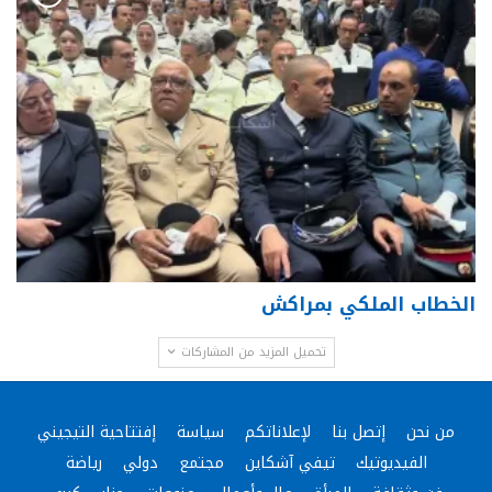
الخطاب الملكي بمراكش
تحميل المزيد من المشاركات
من نحن
إتصل بنا
لإعلاناتكم
سياسة
إفتتاحية التيجيني
الفيديوتيك
تيفي آشكاين
مجتمع
دولي
رياضة