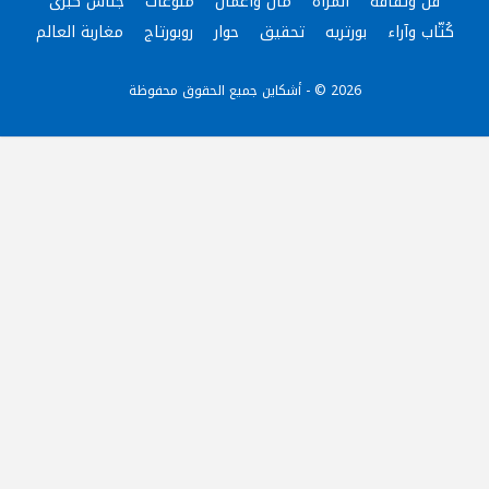
فن وثقافة
المرأة
مال وأعمال
منوعات
جناس كبرى
كُتّاب وآراء
بورتريه
تحقيق
حوار
روبورتاج
مغاربة العالم
2026 © - أشكاين جميع الحقوق محفوظة