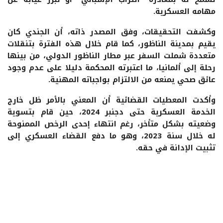
مهامه العسكرية.
وكشفت التحقيقات، وفق المصدر ذاته، أن الجندي كان
يقيم بمدينة الناظور، كما قام خلال هذه الفترة بتنقلات
متعددة شملت السفر عبر مطار الناظور الدولي، من بينها
رحلة إلى ألمانيا، ما اعتبرته المحكمة دليلا على عدم وجود
عائق صحي يمنعه من الالتزام بواجباته المهنية.
وأكدت المعطيات القضائية أن المعني بالأمر ظل خارج
الخدمة العسكرية حتى دجنبر 2024، حين قام بتسوية
وضعيته بشكل متأخر، رغم انتهاء إحدى الرخص الممنوحة
له خلال سنة 2023، وهو ما دفع القضاء العسكري إلى
تثبيت الإدانة في حقه.