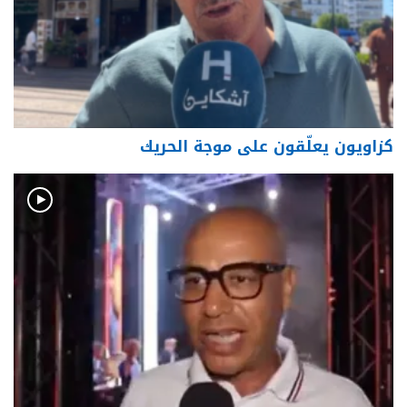
كزاويون يعلّقون على موجة الحريك