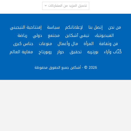
تحميل المزيد من المشاركات
من نحن
إتصل بنا
لإعلاناتكم
سياسة
إفتتاحية التيجيني
الفيديوتيك
تيفي آشكاين
مجتمع
دولي
رياضة
فن وثقافة
المرأة
مال وأعمال
منوعات
جناس كبرى
كُتّاب وآراء
بورتريه
تحقيق
حوار
روبورتاج
مغاربة العالم
2026 © - أشكاين جميع الحقوق محفوظة