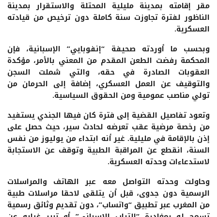
مقر إقامته بمدينة مليلية المحتلة والاستقرار بمدينة
الناظور لفترة تجاوزت سنة كاملة دون ترخيص من قيادته
العسكرية.
وبحسب ما أوردته صحيفة “إنفوبايي” الإسبانية، فإن
المحكمة رفضت الطعن المقدم من المعني بالأمر، مؤكدة
العقوبات الصادرة في حقه، والتي شملت السجن
والتوقيف عن العمل العسكري، إضافة إلى الحرمان من
تولي مناصب عمومية ومن الحقوق السياسية.
وتعود تفاصيل القضية إلى فترة كان فيها الجندي يستفيد
من رخصة مرضية عقب تعرضه لحادث سير، حيث حصل على
إذن بالإقامة في مليلية. غير أنه ابتداء من يوليوز من نفس
السنة، انقطع عن المراقبة الطبية وتوقف عن الاستجابة
لاستدعاءات وحدته العسكرية.
وحاولت وحدته التواصل معه عبر الهاتف والمراسلات
الرسمية دون جدوى، قبل أن يتلقى لاحقا مراسلات طبية
من المغرب عبر تطبيق “واتساب”، دون تقديم وثائق رسمية
تسمح له بمغادرة “التراب الإسباني” أو تبرر غيابه عن