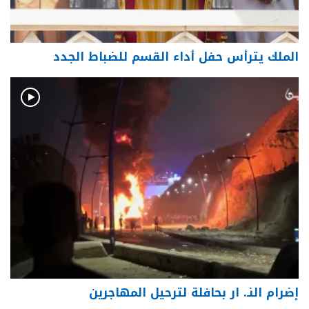
الملك يترأس حفل أداء القسم للضباط الجدد
إضرام النـ. ار بحافلة لترحيل المهاجرين