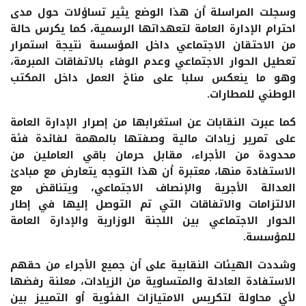
وسجلت المراسلة أن هذا الوضع يثير تساؤلات حول مدى
احترام الإدارة العامة لتعهداتها الرسمية، كما يكرس حالة
من الاحتقان الاجتماعي داخل المؤسسة نتيجة استمرار
تعطيل الحوار الاجتماعي وعدم الوفاء بالاتفاقات المبرمة،
وهو ما ينعكس سلبا على مناخ العمل داخل المكتب
الوطني للمطارات.
كما عبرت النقابات عن استغرابها من إصرار الإدارة العامة
على تمرير زيادات مالية وصفتها بالمهمة لفائدة فئة
محدودة من الأجراء، مقابل حرمان باقي العاملين من
الاستفادة منها، معتبرة أن هذا التوجه يتعارض مع مبادئ
العدالة الأجرية والإنصاف الاجتماعي، ويتناقض مع
الالتزامات والاتفاقات التي تم التوصل إليها في إطار
الحوار الاجتماعي بين اللجنة الوزارية والإدارة العامة
للمؤسسة.
وشددت الهيئات النقابية على أن جميع الأجراء من حقهم
الاستفادة العادلة والمتساوية من الزيادات، معلنة رفضها
لأي محاولة لتكريس الامتيازات الفئوية أو التمييز بين