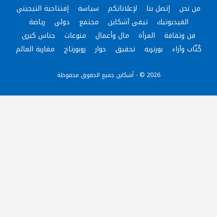
من نحن
إتصل بنا
لإعلاناتكم
سياسة
إفتتاحية التيجيني
الفيديوتيك
تيفي آشكاين
مجتمع
دولي
رياضة
فن وثقافة
المرأة
مال وأعمال
منوعات
جناس كبرى
كُتّاب وآراء
بورتريه
تحقيق
حوار
روبورتاج
مغاربة العالم
2026 © - أشكاين جميع الحقوق محفوظة