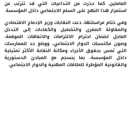
العاملين. كما حذرت من التداعيات التي قد تترتب عن
استمرار هذا النهج على السلم الاجتماعي داخل المؤسسة.
وفي ختام مراسلتها، دعت النقابات وزير الإدماج الاقتصادي
والمقاولة الصغرى والتشغيل والكفاءات إلى التدخل
العاجل لضمان احترام الالتزامات والاتفاقات الموقعة،
وصون مكتسبات الحوار الاجتماعي، ووضع حد للممارسات
التي تمس بحقوق الأجراء ومكانة النقابة الأكثر تمثيلية
داخل المؤسسة، بما ينسجم مع المبادئ الدستورية
والقانونية المؤطرة للعلاقات المهنية والحوار الاجتماعي.