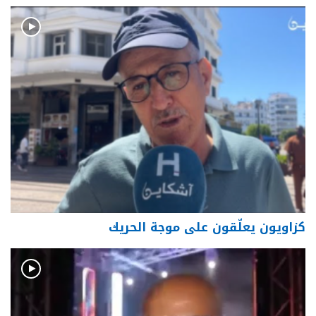
كزاويون يعلّقون على موجة الحريك