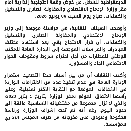
الديمقراطية للشغل، عن خوض وقفة احتجاجية إنذارية أمام
مقر وزارة الإدماج الاقتصادي والمقاولة الصغرى والتشغيل
والكفاءات، صباح يوم السبت 06 يونيو 2026.
وأوضحت الهيئات النقابية، في مراسلة موجهة إلى وزير
الإدماج الاقتصادي والمقاولة الصغرى والتشغيل
والكفاءات، أن قرار الاحتجاج يأتي بعد استنفاد مختلف
المبادرات والمراسلات الموجهة إلى الإدارة العامة للمكتب
الوطني للمطارات من أجل احترام شروط ومقومات الحوار
الاجتماعي الجاد والمسؤول.
وأكدت النقابات أن من بين أسباب هذا التصعيد استمرار
الإدارة العامة في عدم تنفيذ عدد من الالتزامات الواردة
في الاتفاقات الموقعة مع النقابة الأكثر تمثيلية، وعلى
رأسها الاتفاق الموقع بمقر الوزارة بتاريخ 9 يناير 2023،
والذي لا تزال مجموعة من مقتضياته الأساسية عالقة إلى
حدود اليوم، رغم أنه تم تحت إشراف الوزارة ورئاسة
الحكومة وصودق على مخرجاته من طرف المجلس الإداري
للمؤسسة.