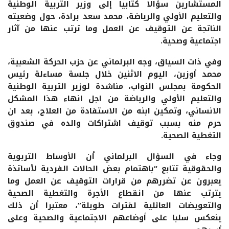
المستشارين سؤالا كتابيا إلى وزير التربية الوطنية
والتعليم الأولي والرياضة، محمد سعد برادة، حول وضعيته
الناتجة عن التوقيف عن العمل وما ترتب عنها من آثار
اجتماعية وصحية.
وفي ذات السياق، وجه البرلماني عن حزب الحركة الشعبية،
محمد أوزين، اليوم الاثنين خلال جلسة مساءلة رئيس
الحكومة بمجلس النواب، مناشدة لوزير التربية الوطنية
والتعليم الأولي والرياضة من اجل انهاء هذا المشكل
الانساني، وتمكين ابنه من الاستفادة من العلاج، بعد ان
حرم منه بسبب توقيف اشتراكات والده في صندوق
التغطية الصحية.
وجاء في السؤال البرلماني أن الأوساط التربوية
والحقوقية تتابع “باهتمام بعض الحالات الفردية لأساتذة
يعبرون عن تضررهم من قرارات التوقيف عن العمل وما
يترتب عنها من انقطاع الأجرة والتغطية الصحية
والتعويضات العائلية لفترات طويلة”، معتبرا أن ذلك
ينعكس سلبا على أوضاعهم الاجتماعية والصحية وعلى