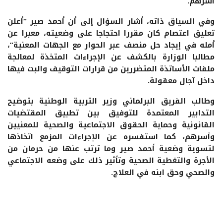
أسرهم.
وفي السياق ذاته، أشار السؤال إلى أن أحمد صير “أعلن
تعليق اعتصام كان مقررا احتجاجا على وضعيته، معبرا عن
أمله في إيجاد حل منصف عبر الحوار مع الجهات المعنية”،
مطالبا الوزارة بالكشف عن الإجراءات المتخذة لمعالجة
ملفات الأساتذة المتضررين من قرارات التوقيف والبت فيها
داخل آجال معقولة.
وطالب الفريق البرلماني وزير التربية الوطنية بتوضيح
التدابير المعتمدة للتوفيق بين تطبيق المقتضيات
القانونية وحماية الحقوق الاجتماعية والصحية للمعنيين
وأسرهم، كما استفسره عن الإجراءات المزمع اتخاذها
لتسوية وضعية أحمد صير وما ترتب عنها من حرمان من
الأجرة والتغطية الصحية وتأثير ذلك على وضعه الاجتماعي
والصحي وحق ابنه في العلاج.