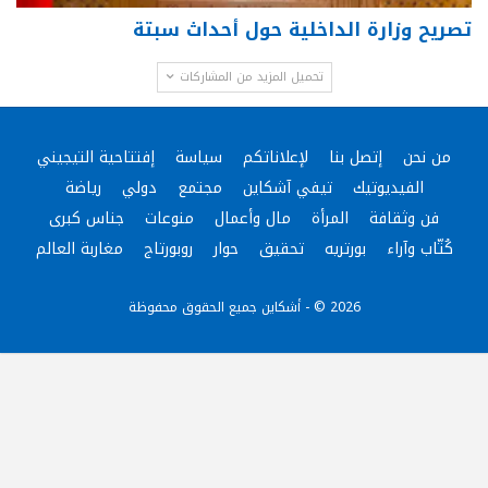
تصريح وزارة الداخلية حول أحداث سبتة
تحميل المزيد من المشاركات
من نحن
إتصل بنا
لإعلاناتكم
سياسة
إفتتاحية التيجيني
الفيديوتيك
تيفي آشكاين
مجتمع
دولي
رياضة
فن وثقافة
المرأة
مال وأعمال
منوعات
جناس كبرى
كُتّاب وآراء
بورتريه
تحقيق
حوار
روبورتاج
مغاربة العالم
2026 © - أشكاين جميع الحقوق محفوظة