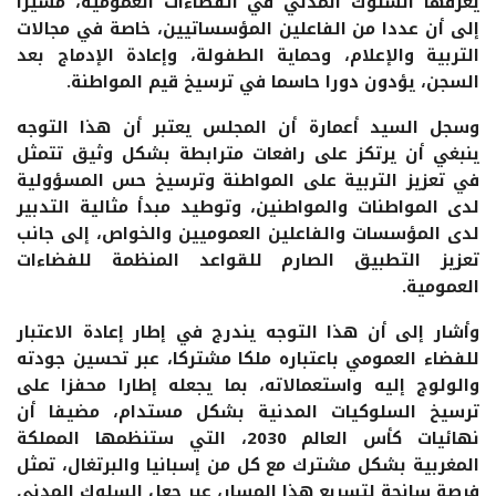
يعرفها السلوك المدني في الفضاءات العمومية، مشيرا
إلى أن عددا من الفاعلين المؤسساتيين، خاصة في مجالات
التربية والإعلام، وحماية الطفولة، وإعادة الإدماج بعد
السجن، يؤدون دورا حاسما في ترسيخ قيم المواطنة.
وسجل السيد أعمارة أن المجلس يعتبر أن هذا التوجه
ينبغي أن يرتكز على رافعات مترابطة بشكل وثيق تتمثل
في تعزيز التربية على المواطنة وترسيخ حس المسؤولية
لدى المواطنات والمواطنين، وتوطيد مبدأ مثالية التدبير
لدى المؤسسات والفاعلين العموميين والخواص، إلى جانب
تعزيز التطبيق الصارم للقواعد المنظمة للفضاءات
العمومية.
وأشار إلى أن هذا التوجه يندرج في إطار إعادة الاعتبار
للفضاء العمومي باعتباره ملكا مشتركا، عبر تحسين جودته
والولوج إليه واستعمالاته، بما يجعله إطارا محفزا على
ترسيخ السلوكيات المدنية بشكل مستدام، مضيفا أن
نهائيات كأس العالم 2030، التي ستنظمها المملكة
المغربية بشكل مشترك مع كل من إسبانيا والبرتغال، تمثل
فرصة سانحة لتسريع هذا المسار، عبر جعل السلوك المدني