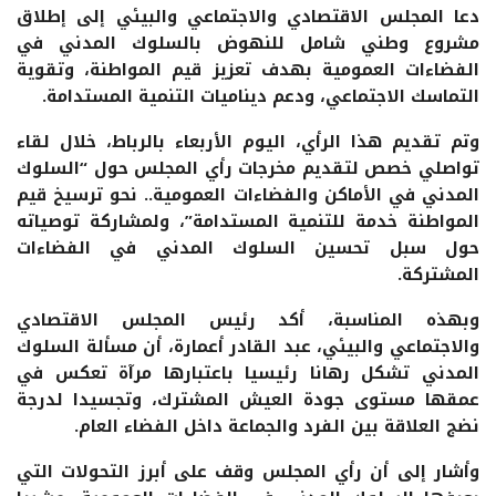
دعا المجلس الاقتصادي والاجتماعي والبيئي إلى إطلاق
مشروع وطني شامل للنهوض بالسلوك المدني في
الفضاءات العمومية بهدف تعزيز قيم المواطنة، وتقوية
التماسك الاجتماعي، ودعم ديناميات التنمية المستدامة.
وتم تقديم هذا الرأي، اليوم الأربعاء بالرباط، خلال لقاء
تواصلي خصص لتقديم مخرجات رأي المجلس حول “السلوك
المدني في الأماكن والفضاءات العمومية.. نحو ترسيخ قيم
المواطنة خدمة للتنمية المستدامة”، ولمشاركة توصياته
حول سبل تحسين السلوك المدني في الفضاءات
المشتركة.
وبهذه المناسبة، أكد رئيس المجلس الاقتصادي
والاجتماعي والبيئي، عبد القادر أعمارة، أن مسألة السلوك
المدني تشكل رهانا رئيسيا باعتبارها مرآة تعكس في
عمقها مستوى جودة العيش المشترك، وتجسيدا لدرجة
نضج العلاقة بين الفرد والجماعة داخل الفضاء العام.
وأشار إلى أن رأي المجلس وقف على أبرز التحولات التي