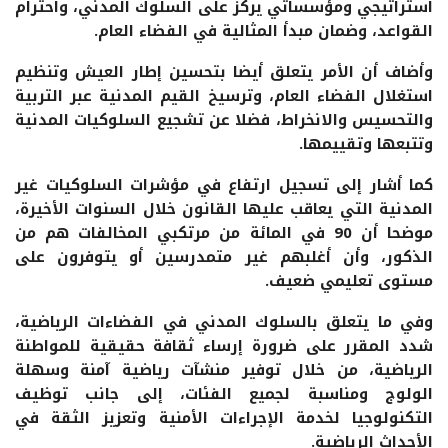
استراتيجي ومؤسساتي يركز على السلوك المدني، واحترام
القواعد، وضمان مبدأ المثالية في الفضاء العام.
وأضاف أن الأمر يتعلق أيضا بتحسين إطار العيش وتنظيم
استغلال الفضاء العام، وترسيخ القيم المدنية عبر التربية
والتحسيس والانخراط، فضلا عن تشجيع السلوكيات المدنية
وتتبعها وتقييمها.
كما أشار إلى تسجيل ارتفاع في مؤشرات السلوكيات غير
المدنية التي يعاقب عليها القانون خلال السنوات الأخيرة،
موضحا أن 90 في المائة من مرتكبي المخالفات هم من
الذكور، وأن أغلبهم غير متمدرسين أو يتوفرون على
مستوى تعليمي ضعيف.
وفي ما يتعلق بالسلوك المدني في الفضاءات الرياضية،
شدد المقرر على ضرورة إرساء ثقافة حقيقية للمواطنة
الرياضية، من خلال توفير منشآت رياضية آمنة وسهلة
الولوج ومناسبة لجميع الفئات، إلى جانب توظيف
التكنولوجيا لخدمة الإجراءات الأمنية وتعزيز الثقة في
الأحداث الرياضية.