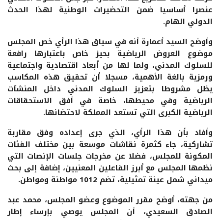
عنصرا أساسيا ضمن التحضيرات الوطنية لهذا الحدث
الدولي الهام.
وأوضح السيد أعمارة أنه في سياق هذا الرأي خص المجلس
موضوع العروض الرياضية بحيز خاص باعتبارها رافعة
للسلوك المدني، ولما لها من أبعاد اقتصادية واجتماعية
ورمزية بالغة الأهمية، مسجلا أن تحقيق هذه المكاسب
يظل مشروطا بتعزيز السلوك المدني داخل المنشآت
الرياضية وفي محيطها، خاصة في أفق الاستحقاقات
الرياضية الكبرى التي تستعد المملكة لاحتضانها.
وأفاد بأن هذا الرأي، الذي جرى إعداده وفق مقاربة
تشاركية، جاء كثمرة نقاشات موسعة بين مختلف الفئات
المكونة للمجلس، فضلا عن مخرجات جلسات الإنصات التي
نظمها المجلس مع أبرز الفاعلين المعنيين، إضافة إلى بحث
ميداني شمل عينة تمثيلية، تضم 1012 مواطنة ومواطن.
من جهته، أوضح مقرر الموضوع وعضو المجلس، محمد عبد
الصادق السعيدي، أن المجلس يوصي بإرساء إطار