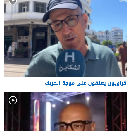
كزاويون يعلّقون على موجة الحريك