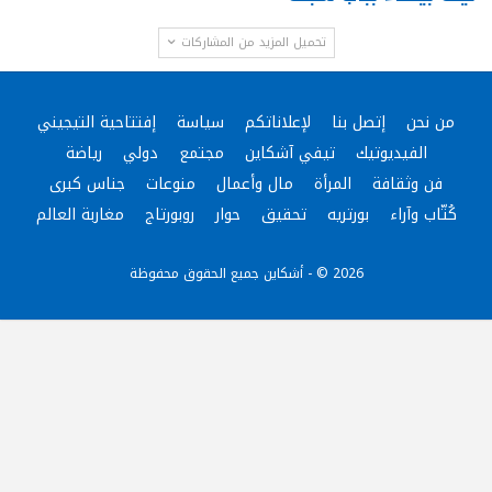
تحميل المزيد من المشاركات
من نحن
إتصل بنا
لإعلاناتكم
سياسة
إفتتاحية التيجيني
الفيديوتيك
تيفي آشكاين
مجتمع
دولي
رياضة
فن وثقافة
المرأة
مال وأعمال
منوعات
جناس كبرى
كُتّاب وآراء
بورتريه
تحقيق
حوار
روبورتاج
مغاربة العالم
2026 © - أشكاين جميع الحقوق محفوظة