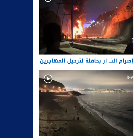
إضرام النـ. ار بحافلة لترحيل المهاجرين