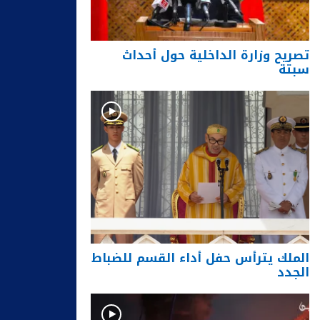
تصريح وزارة الداخلية حول أحداث
سبتة
الملك يترأس حفل أداء القسم للضباط
الجدد