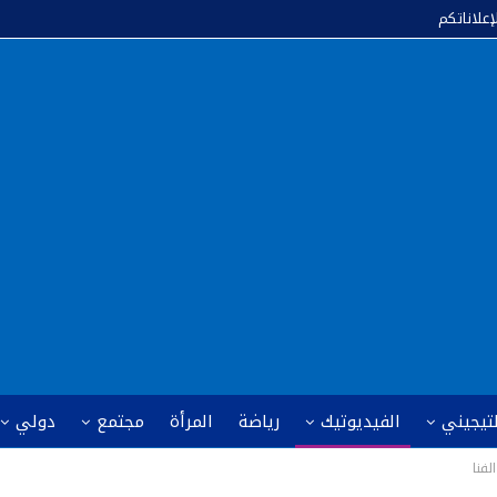
إعلاناتكم
لتيجيني
الفيديوتيك
رياضة
المرأة
مجتمع
دولي
فنا