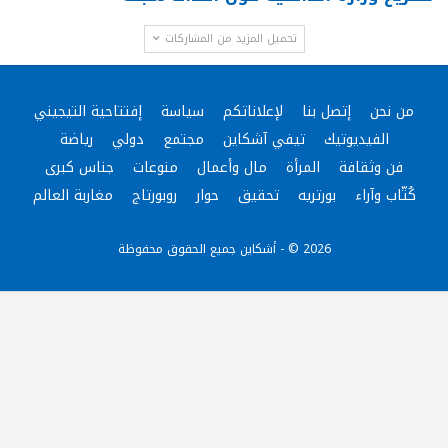
تحميل المزيد من المشاركات
من نحن
إتصل بنا
لإعلاناتكم
سياسة
إفتتاحية التيجيني
الفيديوتيك
تيفي آشكاين
مجتمع
دولي
رياضة
فن وثقافة
المرأة
مال وأعمال
منوعات
جناس كبرى
كُتّاب وآراء
بورتريه
تحقيق
حوار
روبورتاج
مغاربة العالم
2026 © - أشكاين جميع الحقوق محفوظة