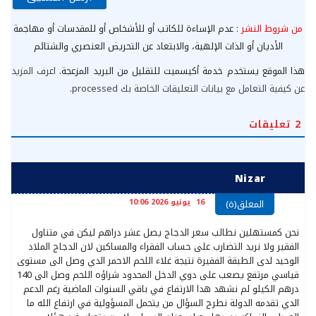
من شروط النشر
: عدم الإساءة للكاتب أو للأشخاص أو للمقدسات أو مهاجمة
الأديان أو الذات الإلهية، والابتعاد عن التحريض العنصري والشتائم
هذا الموقع يستخدم خدمة أكيسميت للتقليل من البريد المزعجة.
اعرف المزيد
عن كيفية التعامل مع بيانات التعليقات الخاصة بك processed
.
2
تعليقات
Nizar
16 يونيو 2026 10:06
المعلق(ة)
نحن كمستهلين نطالب سعر الدجاج يصل عشر دراهم ليكن في متناول
الفقير ولا نريد التضارب على حساب الفقراء والمساكين لان الدجاج الملاد
الوحيد لدى الطبقة الفقيرة نتيجة غلاء اللحم الاحمر الدي وصل الى مستوى
قياسي مرتفع يصعب على دوي الدخل المحدود شراؤه اللحم وصل الى 140
درهم الكيلو لم نشهد هدا الارتفاع في باقي السنوات الماضية رغم الدعم
الدي تقدمه الدولة نطرح السؤال من يتحمل المسؤولية في ارتفاع الله ما