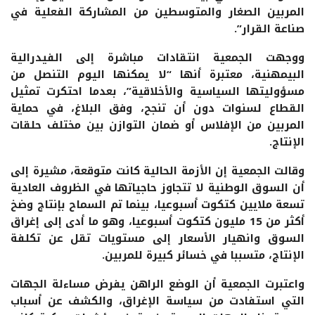
المربين الصغار والمتوسطين من المشاركة الفعلية في
صناعة القرار”.
ووجهت الجمعية انتقادات مباشرة إلى الفيدرالية
البيمهنية، معتبرة أنها “لا يمكنها اليوم التنصل من
مسؤوليتها السياسية والأخلاقية”، بعدما احتكرت تمثيل
القطاع لسنوات دون أن تنجح، وفق البلاغ، في حماية
المربين من الإفلاس أو ضمان التوازن بين مختلف حلقات
الإنتاج.
وقالت الجمعية إن الأزمة الحالية كانت متوقعة، مشيرة إلى
أن السوق الوطنية لا تتجاوز حاجياتها في الظروف العادية
تسعة ملايين كتكوت أسبوعيا، بينما تم السماح بإنتاج وضخ
أكثر من 15 مليون كتكوت أسبوعيا، وهو ما أدى إلى إغراق
السوق وانهيار الأسعار إلى مستويات تقل عن تكلفة
الإنتاج، متسببا في خسائر كبيرة للمربين.
واعتبرت الجمعية أن الوضع الراهن يفرض مساءلة الجهات
التي استفادت من سياسة الإغراق، والكشف عن أسباب