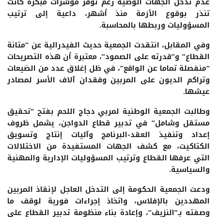
عدم تدخل الجهات الوصية رغم توفر مؤشرات مبكرة كانت
تنذر بوقوع الأزمة منذ أشهر، داعية إلى ترتيب
المسؤوليات وربطها بالمحاسبة.
وفي المقابل، انتقدت الجمعية حديث الفيدرالية عن “متانة
القطاع” و”قدرته على الصمود”، معتبرة أن هذه التصريحات
“منفصلة تماما عن الواقع”، في ظل إغلاق عدد من الضيعات
وتراكم الديون على المربين وفقدان آلاف الأسر لمصادر
عيشها.
وطالبت الجمعية الوطنية لمربي دجاج اللحم بفتح “تحقيق
مستقل وشامل” في تدبير قطاع الدواجن، يشمل ظروف
إعداد وتنفيذ العقد-البرنامج وآليات إنتاج وتسويق
الكتاكيت، مع كشف الجهات المستفيدة من الاختلالات
التي عرفها القطاع وترتيب المسؤوليات الإدارية والمهنية
والسياسية.
ودعت الجمعية الحكومة إلى التدخل العاجل لإنقاذ المربين
المهددين بالإفلاس، واتخاذ إجراءات فورية لوقف ما
وصفته بـ”النزيف”، وإعادة بناء منظومة تدبير القطاع على