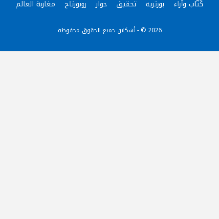
كُتّاب وآراء
بورتريه
تحقيق
حوار
روبورتاج
مغاربة العالم
2026 © - أشكاين جميع الحقوق محفوظة