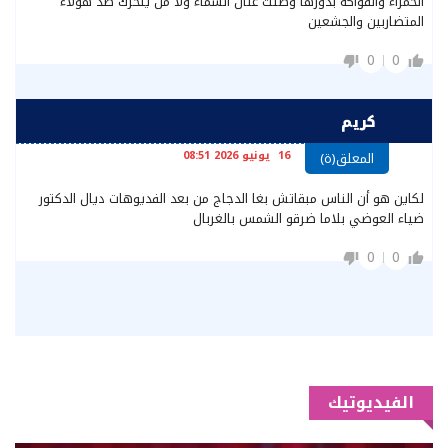
الحمراء والفواكه بدورها وصلت عنان السماء ولا من يتحرك ضد هؤلاء
المتضاربين والجشعين
0
0
كريم
16 يونيو 2026 08:51
المعلق(ة)
لكاين هو أن الناس مبقاتش بغا الدجاج من بعد الفديوهات ديال الدكتور
ضياء العوضي بلاما ضرقو الشمس بالغربال
0
0
الفيديوتيك