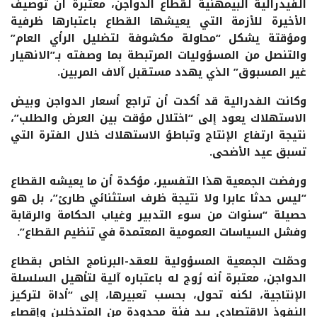
الفيدرالية البيمهنية لقطاع الدواجن، معتبرة أن توصيف
الأخيرة للأزمة التي يعيشها القطاع باعتبارها ظرفية
ومؤقتة يشكل “محاولة مكشوفة لتضليل الرأي العام”
والتنصل من المسؤوليات المرتبطة بما وصفته بـ”الانهيار
غير المسبوق” الذي يهدد مستقبل آلاف المربين.
وكانت الفدرالية قد أكدت أن تراجع أسعار الدواجن وبيض
الاستهلاك يعود إلى “اختلال مؤقت بين العرض والطلب”،
نتيجة ارتفاع الإنتاج وتباطؤ الاستهلاك خلال الفترة التي
تسبق عيد الأضحى.
ورفضت الجمعية هذا التفسير، مؤكدة أن ما يعيشه القطاع
“ليس حدثا عابرا ولا نتيجة ظرف استثنائي طارئ”، بل هو
حصيلة “سنوات من سوء التدبير وغياب الحكامة والرقابة
وفشل السياسات العمومية المعتمدة في تنظيم القطاع”.
وحمّلت الجمعية المسؤولية للعقد-البرنامج الخاص بقطاع
الدواجن، معتبرة أنه رُوج له باعتباره آلية لتأهيل السلسلة
الإنتاجية، لكنه تحول، بحسب تعبيرها، إلى “أداة لتركيز
النفوذ الاقتصادي بيد فئة محدودة من المتدخلين وإقصاء