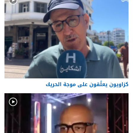
كزاويون يعلّقون على موجة الحريك