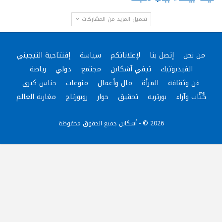
تحميل المزيد من المشاركات
من نحن
إتصل بنا
لإعلاناتكم
سياسة
إفتتاحية التيجيني
الفيديوتيك
تيفي آشكاين
مجتمع
دولي
رياضة
فن وثقافة
المرأة
مال وأعمال
منوعات
جناس كبرى
كُتّاب وآراء
بورتريه
تحقيق
حوار
روبورتاج
مغاربة العالم
2026 © - أشكاين جميع الحقوق محفوظة