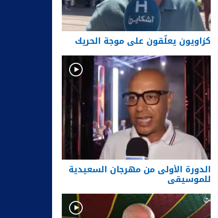
كزاويون يعلّقون على موجة الحريك
الدورة الأولى من مهرجان السعيدية
للموسيقى