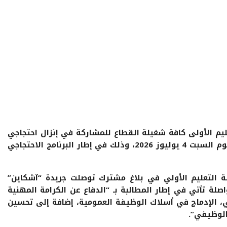
يم الأولى كافة شغيلة القطاع للمشاركة في إنزال احتجاجي
وطني جديد أمام مقر البرلمان بالرباط صباح يوم السبت 4 يوليوز 2026، وذلك في إطار البرنامج الاحتجاجي
لة التعليم الأولي في بلاغ مشترك توصلت جريدة “آشكاين”
واصلة تأتي في إطار المطالبة بـ “الدفاع عن الكرامة المهنية
لي، الإدماج في أسلاك الوظيفة العمومية، إضافة إلى تحسين
الوظيفي”.