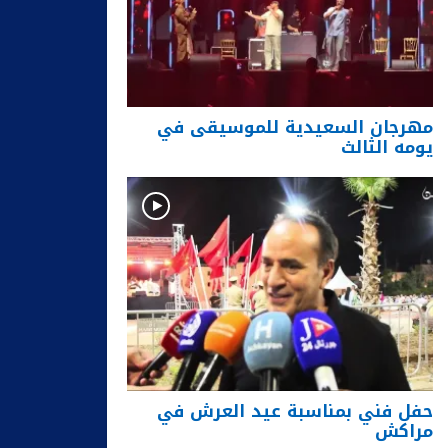
مهرجان السعيدية للموسيقى في
يومه الثالث
حفل فني بمناسبة عيد العرش في
مراكش