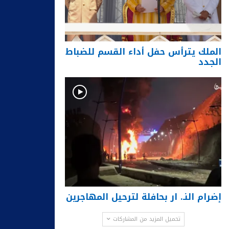
الملك يترأس حفل أداء القسم للضباط
الجدد
إضرام النـ. ار بحافلة لترحيل المهاجرين
تحميل المزيد من المشاركات