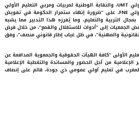
وشددت كل من النقابة الوطنية للتعليم الأولي UMT، والنقابة الوطنية لمربيات ومربي التعليم الأولي
CDT، وواللجنة الوطنية لأساتذة التعليم الأولي FNE، على “ضرورة إنهاء ستمرار الحكومة في تفويض
بمجال التربية والتعليم، وما يُفرزه هذا التدبير مما يشبه
ض الجمعيات إلى “أدوات للاستغلال والقمع”، من خلال فرض
لقانونية والمهنية”، في ظل غياب إطار قانوني منصف”، وفق
ليم الأولى “كافة الهيآت الحقوقية والجمعوية المدافعة عن
 الإعلامية من أجل الحضور والمساندة والتغطية الإعلامية
المغرب في تعليم أولي عمومي ذي جودة، قائم على إنصاف