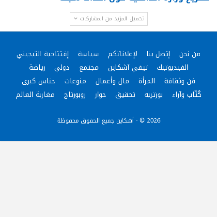
تحميل المزيد من المشاركات
من نحن
إتصل بنا
لإعلاناتكم
سياسة
إفتتاحية التيجيني
الفيديوتيك
تيفي آشكاين
مجتمع
دولي
رياضة
فن وثقافة
المرأة
مال وأعمال
منوعات
جناس كبرى
كُتّاب وآراء
بورتريه
تحقيق
حوار
روبورتاج
مغاربة العالم
2026 © - أشكاين جميع الحقوق محفوظة