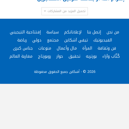
تحميل المزيد من المشاركات
من نحن
إتصل بنا
لإعلاناتكم
سياسة
إفتتاحية التيجيني
الفيديوتيك
تيفي آشكاين
مجتمع
دولي
رياضة
فن وثقافة
المرأة
مال وأعمال
منوعات
جناس كبرى
كُتّاب وآراء
بورتريه
تحقيق
حوار
روبورتاج
مغاربة العالم
2026 © - أشكاين جميع الحقوق محفوظة