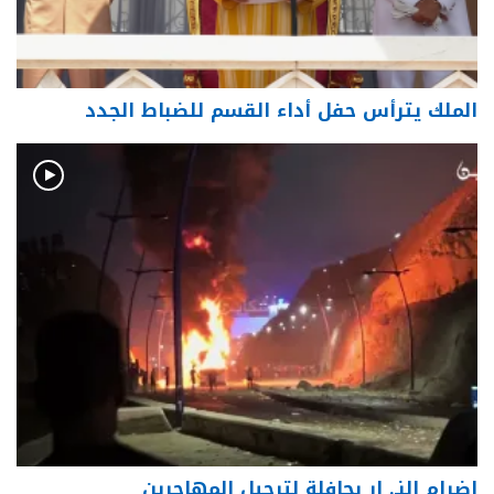
الملك يترأس حفل أداء القسم للضباط الجدد
إضرام النـ. ار بحافلة لترحيل المهاجرين