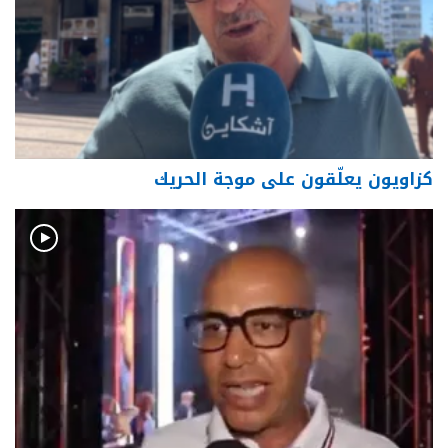
كزاويون يعلّقون على موجة الحريك