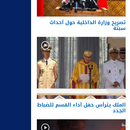
تصريح وزارة الداخلية حول أحداث
سبتة
الملك يترأس حفل أداء القسم للضباط
الجدد