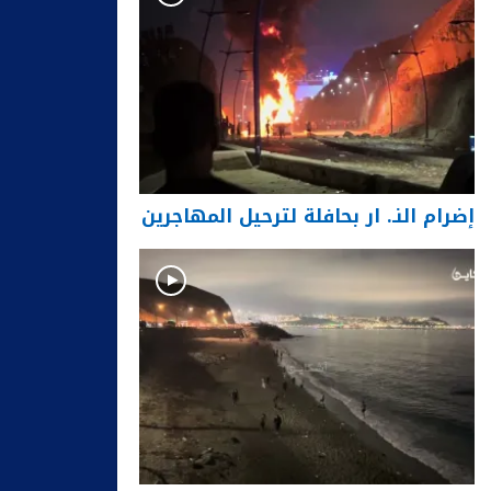
إضرام النـ. ار بحافلة لترحيل المهاجرين