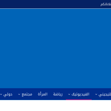
لاناتكم
لتيجيني
الفيديوتيك
رياضة
المرأة
مجتمع
دولي