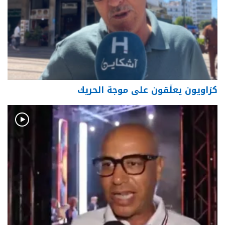
كزاويون يعلّقون على موجة الحريك