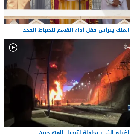
الملك يترأس حفل أداء القسم للضباط الجدد
إضرام النـ. ار بحافلة لترحيل المهاجرين