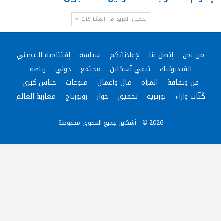
تحميل المزيد من المشاركات
من نحن
إتصل بنا
لإعلاناتكم
سياسة
إفتتاحية التيجيني
الفيديوتيك
تيفي آشكاين
مجتمع
دولي
رياضة
فن وثقافة
المرأة
مال وأعمال
منوعات
جناس كبرى
كُتّاب وآراء
بورتريه
تحقيق
حوار
روبورتاج
مغاربة العالم
2026 © - أشكاين جميع الحقوق محفوظة