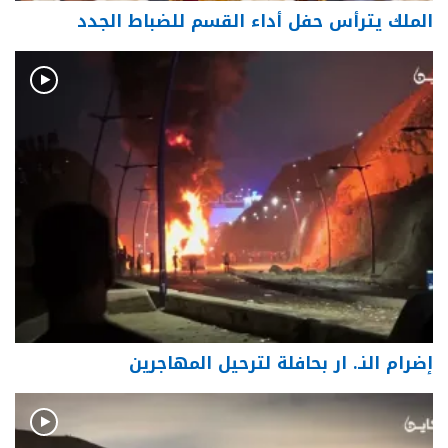
الملك يترأس حفل أداء القسم للضباط الجدد
إضرام النـ. ار بحافلة لترحيل المهاجرين