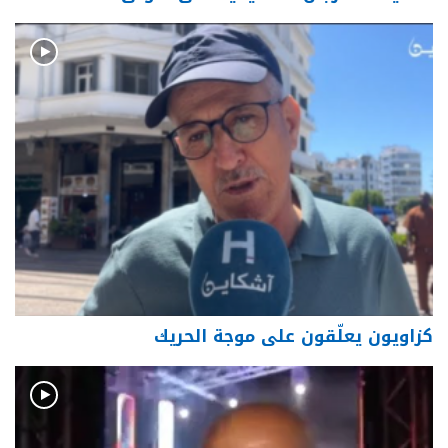
كزاويون يعلّقون على موجة الحريك