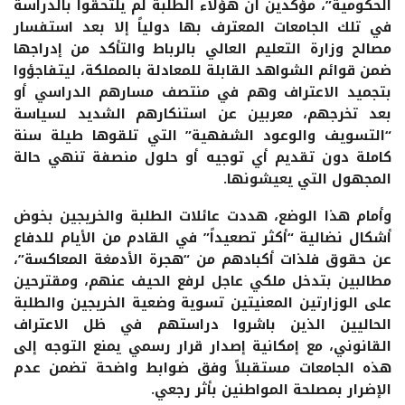
الحكومية”، مؤكدين أن هؤلاء الطلبة لم يلتحقوا بالدراسة
في تلك الجامعات المعترف بها دولياً إلا بعد استفسار
مصالح وزارة التعليم العالي بالرباط والتأكد من إدراجها
ضمن قوائم الشواهد القابلة للمعادلة بالمملكة، ليتفاجؤوا
بتجميد الاعتراف وهم في منتصف مسارهم الدراسي أو
بعد تخرجهم، معربين عن استنكارهم الشديد لسياسة
“التسويف والوعود الشفهية” التي تلقوها طيلة سنة
كاملة دون تقديم أي توجيه أو حلول منصفة تنهي حالة
المجهول التي يعيشونها.
وأمام هذا الوضع، هددت عائلات الطلبة والخريجين بخوض
أشكال نضالية “أكثر تصعيداً” في القادم من الأيام للدفاع
عن حقوق فلذات أكبادهم من “هجرة الأدمغة المعاكسة”،
مطالبين بتدخل ملكي عاجل لرفع الحيف عنهم، ومقترحين
على الوزارتين المعنيتين تسوية وضعية الخريجين والطلبة
الحاليين الذين باشروا دراستهم في ظل الاعتراف
القانوني، مع إمكانية إصدار قرار رسمي يمنع التوجه إلى
هذه الجامعات مستقبلاً وفق ضوابط واضحة تضمن عدم
الإضرار بمصلحة المواطنين بأثر رجعي.