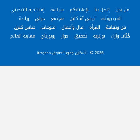
من نحن
إتصل بنا
لإعلاناتكم
سياسة
إفتتاحية التيجيني
الفيديوتيك
تيفي آشكاين
مجتمع
دولي
رياضة
فن وثقافة
المرأة
مال وأعمال
منوعات
جناس كبرى
كُتّاب وآراء
بورتريه
تحقيق
حوار
روبورتاج
مغاربة العالم
2026 © - أشكاين جميع الحقوق محفوظة