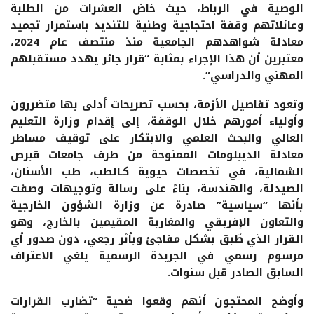
الوصية في الرباط، حيث خاض العشرات من الطلبة
وعائلاتهم وقفة احتجاجية وطنية للتنديد باستمرار تجميد
معادلة شواهدهم الجامعية منذ منتصف عام 2024،
معتبرين أن هذا الإجراء بمثابة “قرار جائر يهدد مستقبلهم
المهني والدراسي”.
وتعود تفاصيل الأزمة، بحسب تصريحات أدلى بها متضررون
وأولياء أمورهم خلال الوقفة، إلى إقدام وزارة التعليم
العالي والبحث العلمي والابتكار على توقيف مساطر
معادلة الديبلومات الممنوحة من طرف جامعات قبرص
الشمالية، في تخصصات حيوية كـالطب، طب الأسنان،
الصيدلة، والهندسة، بناءً على رسالة وتوجيهات وصفت
بأنها “سياسية” صادرة عن وزارة الشؤون الخارجية
والتعاون الإفريقي والمغاربة المقيمين بالخارج، وهو
القرار الذي طُبق بشكل مفاجئ وبأثر رجعي، دون صدور أي
مرسوم رسمي في الجريدة الرسمية يلغي الاعتراف
السابق الصادر قبل سنوات.
وأوضح المحتجون أنهم وقعوا ضحية “تضارب القرارات