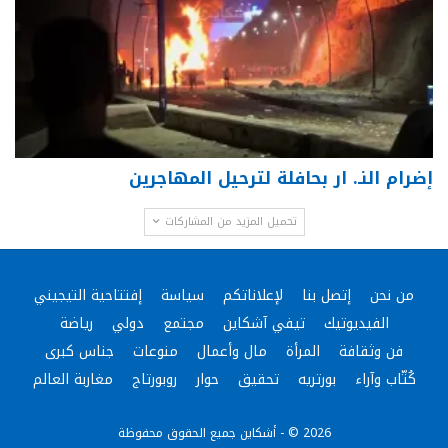
إضرام النـ. ار بحافلة لترحيل المهاجرين
تحميل المزيد من المشاركات
من نحن
إتصل بنا
لإعلاناتكم
سياسة
إفتتاحية التيجيني
الفيديوتيك
تيفي آشكاين
مجتمع
دولي
رياضة
فن وثقافة
المرأة
مال وأعمال
منوعات
جناس كبرى
كُتّاب وآراء
بورتريه
تحقيق
حوار
روبورتاج
مغاربة العالم
2026 © - أشكاين جميع الحقوق محفوظة