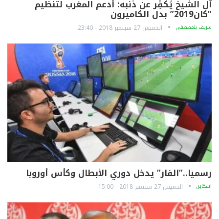
آل الشيخ يُكفِّر عن ذنبه: أدعم المغرب لتنظيم
“كان2019” بدل الكاميرون
شريف بلمصطفى
الخميس 27 سبتمبر 2018 - 23:40
رسميا..”الفار” يدخل دوري الأبطال وكأس أوروبا
آشكاين
الخميس 27 سبتمبر 2018 - 15:00