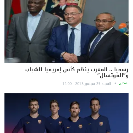
رسميا .. المغرب ينظم كأس إفريقيا للشباب
و”الفوتسال”
آشكاين
السبت 29 سبتمبر 2018 - 12:00