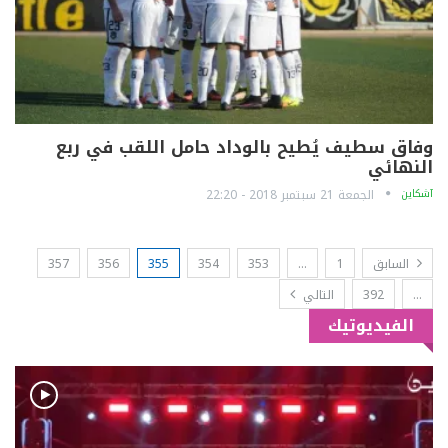
وفاق سطيف يُطيح بالوداد حامل اللقب في ربع
النهائي
آشكاين
الجمعة 21 سبتمبر 2018 - 22:20
السابق
1
…
353
354
355
356
357
…
392
التالي
الفيديوتيك