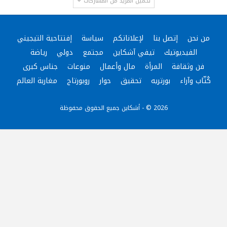
تحميل المزيد من المشاركات
من نحن
إتصل بنا
لإعلاناتكم
سياسة
إفتتاحية التيجيني
الفيديوتيك
تيفي آشكاين
مجتمع
دولي
رياضة
فن وثقافة
المرأة
مال وأعمال
منوعات
جناس كبرى
كُتّاب وآراء
بورتريه
تحقيق
حوار
روبورتاج
مغاربة العالم
2026 © - أشكاين جميع الحقوق محفوظة