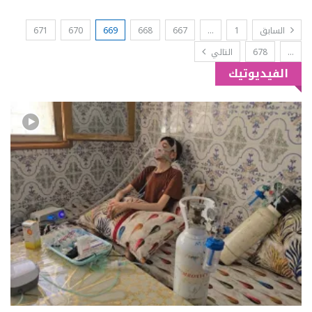
السابق
1
…
667
668
669
670
671
…
678
التالي
الفيديوتيك