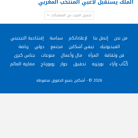
الملك يستقبل لاعبي المنتخب المغربي
تحميل المزيد من المشاركات
من نحن
إتصل بنا
لإعلاناتكم
سياسة
إفتتاحية التيجيني
الفيديوتيك
تيفي آشكاين
مجتمع
دولي
رياضة
فن وثقافة
المرأة
مال وأعمال
منوعات
جناس كبرى
كُتّاب وآراء
بورتريه
تحقيق
حوار
روبورتاج
مغاربة العالم
2026 © - أشكاين جميع الحقوق محفوظة