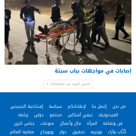
إصابات في مواجهات بباب سبتة
تحميل المزيد من المشاركات
من نحن
إتصل بنا
لإعلاناتكم
سياسة
إفتتاحية التيجيني
الفيديوتيك
تيفي آشكاين
مجتمع
دولي
رياضة
فن وثقافة
المرأة
مال وأعمال
منوعات
جناس كبرى
كُتّاب وآراء
بورتريه
تحقيق
حوار
روبورتاج
مغاربة العالم