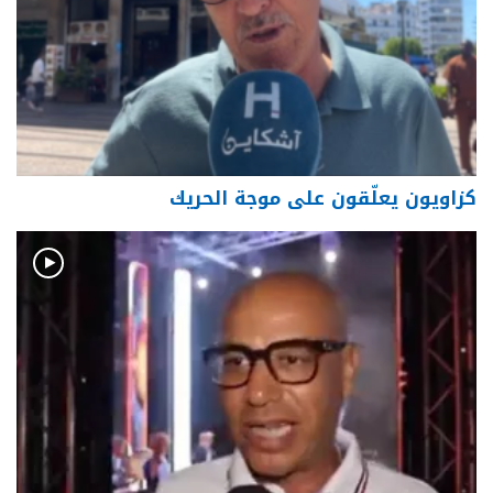
كزاويون يعلّقون على موجة الحريك