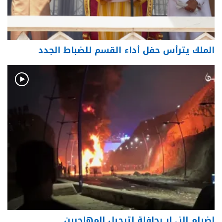
الملك يترأس حفل أداء القسم للضباط الجدد
إضرام النـ. ار بحافلة لترحيل المهاجرين