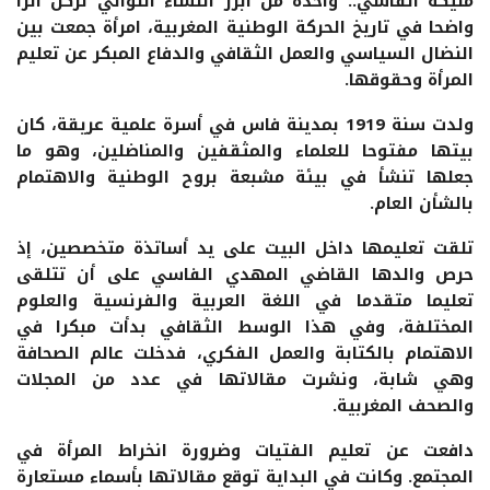
مليكة الفاسي.. واحدة من أبرز النساء اللواتي تركن أثرا
واضحا في تاريخ الحركة الوطنية المغربية، امرأة جمعت بين
النضال السياسي والعمل الثقافي والدفاع المبكر عن تعليم
المرأة وحقوقها.
ولدت سنة 1919 بمدينة فاس في أسرة علمية عريقة، كان
بيتها مفتوحا للعلماء والمثقفين والمناضلين، وهو ما
جعلها تنشأ في بيئة مشبعة بروح الوطنية والاهتمام
بالشأن العام.
تلقت تعليمها داخل البيت على يد أساتذة متخصصين، إذ
حرص والدها القاضي المهدي الفاسي على أن تتلقى
تعليما متقدما في اللغة العربية والفرنسية والعلوم
المختلفة، وفي هذا الوسط الثقافي بدأت مبكرا في
الاهتمام بالكتابة والعمل الفكري، فدخلت عالم الصحافة
وهي شابة، ونشرت مقالاتها في عدد من المجلات
والصحف المغربية.
دافعت عن تعليم الفتيات وضرورة انخراط المرأة في
المجتمع. وكانت في البداية توقع مقالاتها بأسماء مستعارة