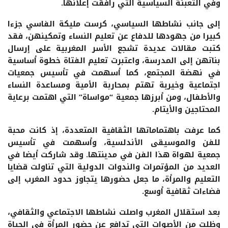
وفي التعبئة السياسية التي رافقت إعلانها.
إلى جانب نشاطها السياسي، كرست مليكة الفاسي جزءا
كبيرا من جهودها للدفاع عن تعليم النساء وتمكينهن، فقد
كتبت مقالات عديدة تشجع الأسر المغربية على إرسال
بناتهن إلى المدرسة، واعتبرت تعليم الفتاة خطوة أساسية
في نهضة المجتمع، كما أسهمت في تأسيس جمعيات
اجتماعية وخيرية تهتم بمحاربة الأمية ومساعدة النساء
والأطفال، ومن أبرزها جمعية “مواساة” التي اهتمت برعاية
المحتاجين والأيتام.
كما عرفت باهتماماتها الثقافية المتعددة، إذ كانت محبة
للفن والموسيقى الأندلسية، وأسهمت في تأسيس
جمعية لهواة هذا الفن في مدينتها. وقد شاركت أيضا في
العديد من المؤتمرات والندوات الدولية التي تناولت قضايا
التعليم والمرأة، ما جعل حضورها يتجاوز حدود المغرب إلى
فضاءات ثقافية أوسع.
بعد استقلال المغرب واصلت نشاطها الاجتماعي والثقافي،
وظلت من الأصوات التي تدافع عن حضور المرأة في الحياة