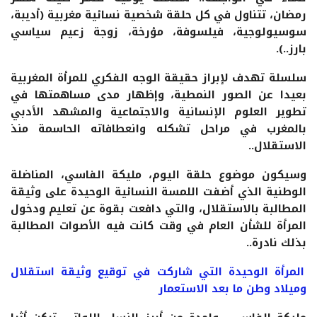
رمضان، تتناول في كل حلقة شخصية نسائية مغربية (أديبة،
سوسيولوجية، فيلسوفة، مؤرخة، زوجة زعيم سياسي
بارز..).
سلسلة تهدف لإبراز حقيقة الوجه الفكري للمرأة المغربية
بعيدا عن الصور النمطية، وإظهار مدى مساهمتها في
تطوير العلوم الإنسانية والاجتماعية والمشهد الأدبي
بالمغرب في مراحل تشكله وانعطافاته الحاسمة منذ
الاستقلال..
وسيكون موضوع حلقة اليوم، مليكة الفاسي، المناضلة
الوطنية الذي أضفت اللمسة النسائية الوحيدة على وثيقة
المطالبة بالاستقلال، والتي دافعت بقوة عن تعليم ودخول
المرأة للشأن العام في وقت كانت فيه الأصوات المطالبة
بذلك نادرة..
المرأة الوحيدة التي شاركت في توقيع وثيقة استقلال
وميلاد وطن ما بعد الاستعمار