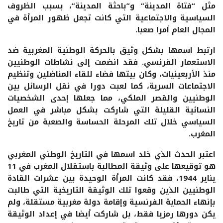
مثل “فتاة المدينة” و”باحثة المدينة”، بسبب الظروف
السياسية والاجتماعية التي كانت تجعل ظهور المرأة في
المجال العام أمرا صعبا.
ارتبط اسمها بشكل وثيق بالحركة الوطنية المغربية ضد
الاستعمار الفرنسي. فقد انضمت إلى نشاطات الوطنيين
منذ الأربعينيات، وكان بيتها فضاء للقاء المناضلين وتنظيم
الاجتماعات السرية، كما لعبت دورا في نقل الرسائل بين
الوطنيين والقصر الملكي، مما جعلها إحدى الشخصيات
النسائية القليلة التي شاركت بشكل مباشر في العمل
السياسي خلال تلك المرحلة الحساسة والصعبة من تاريخ
المغرب.
اعتبر الحدث الذي خلد اسمها في التاريخ الوطني المغربي
هو توقيعها على وثيقة المطالبة باستقلال المغرب في 11
يناير 1944، فقد كانت المرأة الوحيدة بين عشرات القادة
الوطنيين الذين وقعوا تلك الوثيقة التاريخية التي طالبت
بإنهاء الحماية الفرنسية وإقامة دولة مغربية مستقلة، ولم
يكن دورها رمزيا فقط، بل شاركت أيضا في إعداد الوثيقة