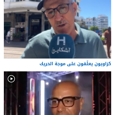
كزاويون يعلّقون على موجة الحريك