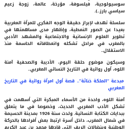
سوسيولوجية، فيلسوفة، مؤرخة، عالمة، زوجة زعيم
سياسي بارز..).
سلسلة تهدف لإبراز حقيقة الوجه الفكري للمرأة المغربية
بعيدا عن الصور النمطية، وإظهار مدى مساهمتها في
تطوير العلوم الإنسانية والاجتماعية والمشهد الأدبي
بالمغرب في مراحل تشكله وانعطافاته الحاسمة منذ
الاستقلال..
وسيكون موضوع حلقة اليوم،
الأديبة والصحفية آمنة
اللوه، أول روائية في التاريخ النسائي المغربي..
مبدعة “الملكة خناثة”.. قصة أول امرأة روائية في التاريخ
المغربي
آمنة اللوه، واحدة من الأسماء المبكرة التي أسهمت في
تشكل الأدب المغربي الحديث، وخصوصا في ما يتعلق
ببدايات الكتابة النسائية. ولدت سنة 1926 بمدينة الحسيمة
في شمال المغرب، داخل أسرة ارتبط بعض أفرادها بالحركة
الوطنية وبنضالات الريف التي قادها محمد بن عبد الكريم