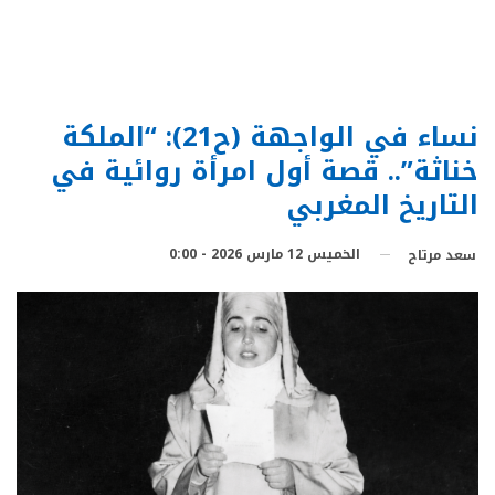
نساء في الواجهة (ح21): “الملكة
خناثة”.. قصة أول امرأة روائية في
التاريخ المغربي
الخميس 12 مارس 2026 - 0:00
سعد مرتاح