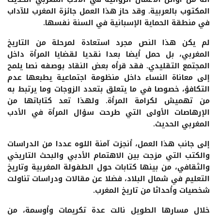
المكتوب بالعربية. وقد حاز هذا العمل جائزة المغرب للآداب
في منطقة الحماية الإسبانية في السنة نفسها.
لم يكن هذا النص مجرد استعادة لمرحلة من التاريخ
المغربي، بل حمل أيضا بعدا نقديا لقضايا المرأة داخل
المجتمع التقليدي. فقد قرأه بعض النقاد بوصفه نصا يلمح
إلى معاناة النساء داخل منظومة اجتماعية يطبعها عدم
التكافؤ، خصوصا في ما يتعلق بتعدد الزوجات وما يرتبط به
من تهميش لكرامة المرأة. ولهذا تعد كتاباتها من
الإرهاصات الأولى التي طرحت سؤال المرأة في الأدب
المغربي الحديث.
إلى جانب هذا العمل، أنجزت آمنة اللوه عددا من الدراسات
والكتب التي مزجت بين الاهتمام الأدبي والبحث التاريخي
والثقافي، من بينها كتابات حول الطفولة المغربية وتاريخ
التعليم في شمال البلاد، فضلا عن مقالات ودراسات تناولت
شخصيات وأحداثا من تاريخ المغرب.
خلال مسارها الطويل نالت عدة تكريمات وأوسمة، من