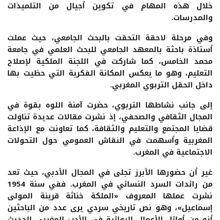
خلال هذه المهام في تكوين أجيال من التلميذات
والمدرسات.
وفي مرحلة لاحقة التحقت بالبحث الجامعي، حيث عملت
أستاذة باحثة بالمعهد الجامعي للبحث العلمي في جامعة
محمد الخامس، كما شاركت في اللجنة الملكية لإصلاح
التعليم، وهو ما يعكس المكانة الفكرية التي حظيت بها
داخل الحقل التربوي المغربي.
إلى جانب نشاطها التربوي، حضرت آمنة اللوه بقوة في
المجال الثقافي والصحفي، إذ نشرت مقالات عديدة تناولت
قضايا المجتمع والتعليم والثقافة، كما تعاونت مع الإذاعة
المغربية وأسهمت في النقاش العمومي حول التحولات
الاجتماعية في المغرب.
غير أن حضورها الأبرز تجلى في المجال الأدبي، حيث تعد
من رائدات السرد النسائي في المغرب. ففي سنة 1954
نشرت عملها المعروف «الملكة خناثة قرينة المولى
إسماعيل»، وهو نص تاريخي سردي يرى عدد من الباحثين
أنه من أوائل الأعمال الروائية في الأدب المغربي الحديث