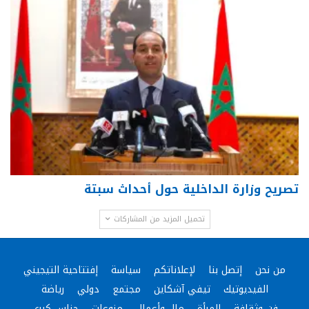
تصريح وزارة الداخلية حول أحداث سبتة
تحميل المزيد من المشاركات
من نحن
إتصل بنا
لإعلاناتكم
سياسة
إفتتاحية التيجيني
الفيديوتيك
تيفي آشكاين
مجتمع
دولي
رياضة
فن وثقافة
المرأة
مال وأعمال
منوعات
جناس كبرى