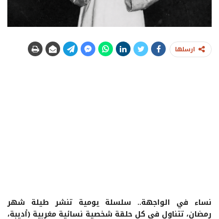
ارسلها
نساء في الواجهة.. سلسلة يومية تنشر طيلة شهر
رمضان، تتناول في كل حلقة شخصية نسائية مغربية (أديبة،