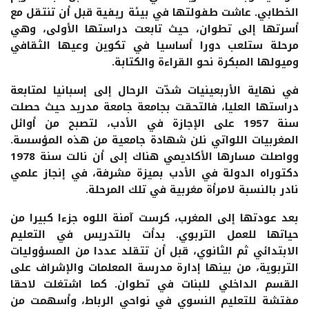
الخطابي. عاشت طفولتها في بيئة ريفية قبل أن تنتقل مع
أسرتها إلى تطوان، حيث تابعت دراستها الأولى، وهي
مرحلة ستلعب دورا أساسيا في تكوين وعيها الثقافي
وميولها المبكرة نحو القراءة والكتابة.
في نهاية الأربعينيات شدّت الرحال إلى إسبانيا لمتابعة
دراستها العليا، فالتحقت بجامعة جامعة مدريد حيث حصلت
سنة 1957 على الإجازة في الأدب، لتصبح من أوائل
المغربيات اللواتي نلن شهادة جامعية من هذه المؤسسة.
وواصلت مسارها الأكاديمي هناك إلى أن نالت سنة 1978
دكتوراه الدولة في الأدب بميزة مشرفة، في إنجاز علمي
نادر بالنسبة لامرأة مغربية في تلك المرحلة.
بعد عودتها إلى المغرب، كرست آمنة اللوه جزءا كبيرا من
حياتها للعمل التربوي. بدأت بالتدريس في التعليم
الابتدائي ثم الثانوي، قبل أن تتقلد عددا من المسؤوليات
التربوية، من بينها إدارة مدرسة المعلمات والإشراف على
القسم الداخلي للبنات في تطوان. كما اشتغلت لاحقا
مفتشة للتعليم النسوي في نواحي الرباط، وأسهمت من