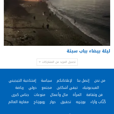
ليلة بيضاء بباب سبتة
تحميل المزيد من المشاركات
من نحن
إتصل بنا
لإعلاناتكم
سياسة
إفتتاحية التيجيني
الفيديوتيك
تيفي آشكاين
مجتمع
دولي
رياضة
فن وثقافة
المرأة
مال وأعمال
منوعات
جناس كبرى
كُتّاب وآراء
بورتريه
تحقيق
حوار
روبورتاج
مغاربة العالم