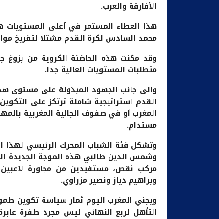
الأفارقة والعرب.
هذا العطاء المستمر في أعلى المستويات ه
محمد السادس لكرة القدم مشتلا لتفريخ مواه
وقد مكنت هذه الحاضنة الكروية من بزوغ جيل
متطلبات المستويات العالية جدا.
والى جانب الجهود المبذولة على مستوى هذه ا
القدم استراتيجية شاملة ترتكز على التكوين 
المغرب أو في صفوف الجالية المغربية بالمهج
مستدام.
وتشكل فئة الشباب المحرك الرئيسي لهذا ال
وشمس الدين طالبي هذه الموجة الجديدة القا
مركب نقص، مستفيدين من مجاورة لاعبين ر
وبراهيم دياز ونصير مزراوي.
ويجني المغرب اليوم ثمار سياسة تكوين طموح
التأهل لربع النهائي ليس مجرد طفرة عابر