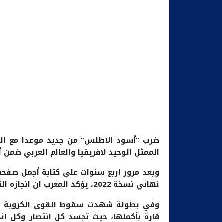
الممثل الوحيد لافريقيا والعالم العربي ضمن أ
وبعد مرور اربع سنوات على كتابة أجمل صفحة 
نهائي نسخة 2022، يؤكد المغرب ان انجازه التاريخي لم يكن وليد الصدفة.
وفي بطولة شهدت سقوط القوى الكروية الع
قارة بأكملها، حيث تجسد كل انتصار وكل ان