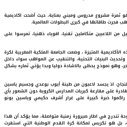
و ثمرة مشروع مدروس ومبني بعناية، حيث أضحت اكاديمية
ب فجرت طاقاتها في كبرى البطولات العالمية.
 من اللاعبين متكاملين تقنيا، اقوياء ذهنيا، تمرسوا على
لأكاديمية المتيزة ، وضعت الجامعة الملكية المغربية لكرة
وتحديث البنيات التحتية، والتنقيب عن المواهب سواء داخل
ر، وهو نموذج يحظى بالاشادة دوليا وبدا يؤتي ثماره بشكل
نجاح، اذ يجسد لاعبون من طينة أيوب بوعدي وجسيم ياسين
درة على مقارعة كبريات المدارس الكروية دون الشعور بأي
اكموا خبرة كبيرة على غرار أشرف حكيمي وياسين بونو
ة تندرج في اطار صيرورة زمنية متواصلة، مما يؤكد أن هذا
ة، بل هو تكريس لمكانة كرة القدم الوطنية التي استقرت