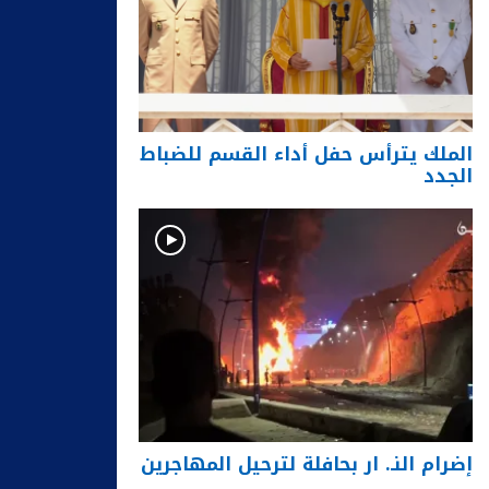
الملك يترأس حفل أداء القسم للضباط
الجدد
إضرام النـ. ار بحافلة لترحيل المهاجرين