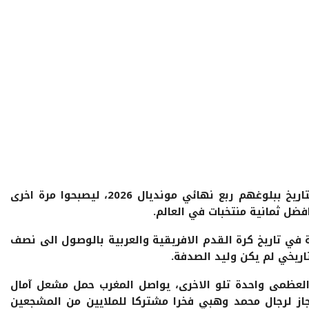
ضرب “أسود الاطلس” من جديد موعدا مع التاريخ ببلوغهم ربع نهائي مونديال 2026، ليصبحوا مرة اخرى
فضل ثمانية منتخبات في العالم.
في تاريخ كرة القدم الافريقية والعربية بالوصول الى نصف
ظمى واحدة تلو الاخرى، يواصل المغرب حمل مشعل آمال
جاز لرجال محمد وهبي فخرا مشتركا للملايين من المشجعين