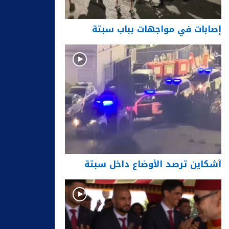
إصابات في مواجهات بباب سبتة
آشكاين ترصد الأوضاع داخل سبتة