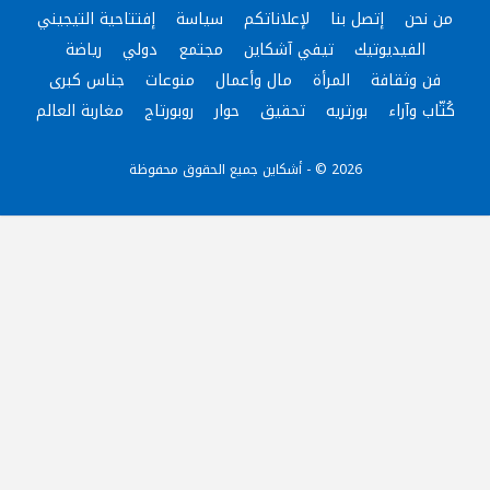
من نحن
إتصل بنا
لإعلاناتكم
سياسة
إفتتاحية التيجيني
الفيديوتيك
تيفي آشكاين
مجتمع
دولي
رياضة
فن وثقافة
المرأة
مال وأعمال
منوعات
جناس كبرى
كُتّاب وآراء
بورتريه
تحقيق
حوار
روبورتاج
مغاربة العالم
2026 © - أشكاين جميع الحقوق محفوظة