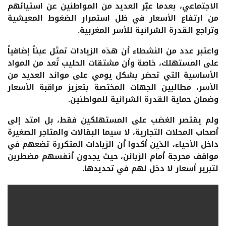
الاجتماعي، بعدما عبّر العديد من المواطنين عن استيائهم
من ارتفاع الأسعار في ظل استمرار الضغوط المعيشية
وتراجع القدرة الشرائية للأسر المغربية.
واعتبر عدد من النشطاء أن هذه الزيادات تمثل عبئاً إضافياً
على المستهلك، خاصة وأن مشتقات الحليب تُعد من المواد
الأساسية التي تحضر بشكل يومي على موائد العديد من
الأسر، مطالبين الجهات المختصة بتعزيز مراقبة الأسعار
وضمان حماية القدرة الشرائية للمواطنين.
ولم يقتصر الغضب على المستهلكين فقط، بل امتد إلى
أصحاب المحلات التجارية، لا سيما البقالات والمتاجر الصغيرة
داخل الأحياء، الذين أكدوا أن الزيادات المتكررة تضعهم في
مواقف محرجة أمام الزبائن، حيث يجدون أنفسهم مضطرين
لتبرير أسعار لا دخل لهم في تحديدها.