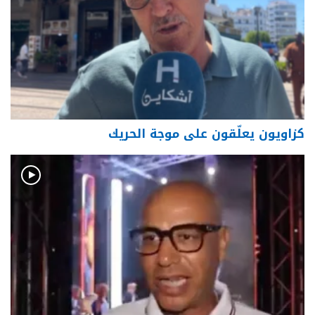
كزاويون يعلّقون على موجة الحريك