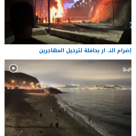
إضرام النـ. ار بحافلة لترحيل المهاجرين