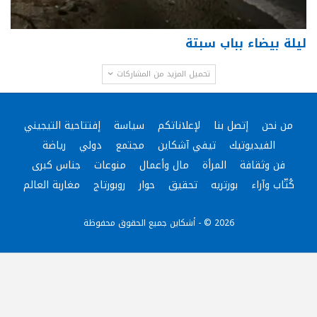
ليلة بيضاء بباب سبتة
تحميل المزيد من المشاركات
من نحن
إتصل بنا
لإعلاناتكم
سياسة
إفتتاحية التيجيني
الفيديوتيك
تيفي آشكاين
مجتمع
دولي
رياضة
فن وثقافة
المرأة
مال وأعمال
منوعات
جناس كبرى
كُتّاب وآراء
بورتريه
تحقيق
حوار
روبورتاج
مغاربة العالم
2026 © - أشكاين جميع الحقوق محفوظة