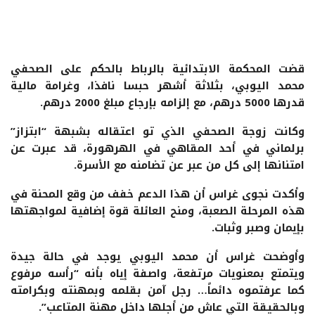
قضت المحكمة الابتدائية بالرباط بالحكم على الصحفي
محمد اليوبي، بثلاثة أشهر حبسا نافذا، وغرامة مالية
قدرها 5000 درهم، مع إلزامه بإرجاع مبلغ 2000 درهم.
وكانت زوجة الصحفي الذي تو اعتقاله بشبهة “ابتزاز”
برلماني في أحد المقاهي في الهرهورة، قد عبرت عن
امتنانها إلى كل من عبر عن تضامنه مع الأسرة.
وأكدت نجوى غراس أن هذا الدعم خفف من وقع المحنة في
هذه المرحلة الصعبة، ومنح العائلة قوة إضافية لمواجهتها
بإيمان وصبر وثبات.
وأوضحت غراس أن محمد اليوبي يوجد في حالة جيدة
ويتمتع بمعنويات مرتفعة، واصفة إياه بأنه “رأسه مرفوع
كما عرفتموه دائماً… رجل آمن بقلمه وبمهنته وبكرامته
وبالحقيقة التي عاش من أجلها داخل مهنة المتاعب”.