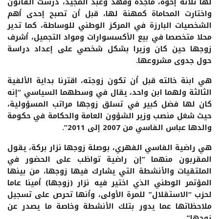
لها ثلاثة إخوة، ماجدة وفهد وعبد المجيد، درست القانون
واختارت المحاماة كمهنة لها، قبل أن تصبح إحدى أهم
الشخصيات البارزة في المركز الوطني للوساطة، كما تدير
محلا متخصصا في بيع الأكسسوارات ومواد التجميل، أشرف
زوجها حين كان وزيرا بشكل شخصي على إعداد دراسة
حول جدوى مشروعها.
هي ابنة خالته قبل أن تكون زوجته، اقترنا بداية الألفية
الثالثة ولهما ابن واحد، يقال في وسطهما السياسي “إنه
كان لها فضل كبير في تسلق زوجها مراتب المسؤولية،
حيث شغل منصب وزير الشؤون العامة والحكامة في حكومة
والدها عباس الفاسي من 2007 إلى 2011”.
هي راضية الفاسي الفهري، بوصلة زوجها نزار بركة، يقول
المقربون منهما “إن راضية تواظب على الحضور في
الملتقيات والأنشطة التي يشارك فيها زوجها، من بينها
المؤتمر الوطني الذي اختير فيه نزار (زوجها) أمينا عاما
لحزب “الاستقلال” للمرة الأولى، وأنها تحرص على تسجيل
ملاحظاتها عما يدور بتلك الأنشطة وخاصة ما يصدر عن
زوجها”.