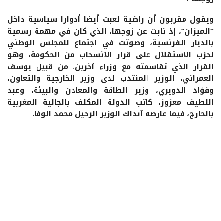
ويقول مقربون أن راضية لعبت أيضا أدوارا سياسية داخل
“الميزان”، إذ نابت عن زوجها، الذي كان في مهمة رسمية
بالديار الفرنسية، وصوتت في اجتماع للمجلس الوطني
لحزب الاستقلال على قرار الانسحاب من الحكومة، وهو
القرار الذي تقاسمته مع وزراء آخرين، من قبيل يوسف
العمراني، الوزير المنتدب لدى وزير الخارجية والتعاون،
وفؤاد الدويري، وزير الطاقة والمعادن والبيئة، وعبد
اللطيف معزوز، كاتب الدولة المكلف بالجالية المغربية
بالخارج، فيما عارضه آنذاك الوزير الرحيل محمد الوفا.