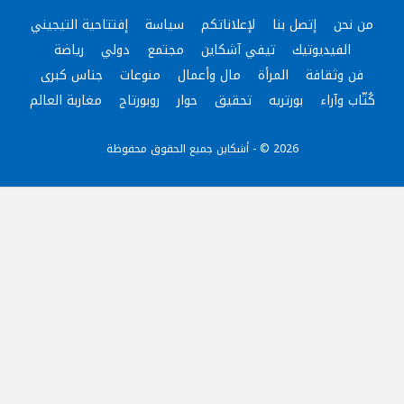
من نحن
إتصل بنا
لإعلاناتكم
سياسة
إفتتاحية التيجيني
الفيديوتيك
تيفي آشكاين
مجتمع
دولي
رياضة
فن وثقافة
المرأة
مال وأعمال
منوعات
جناس كبرى
كُتّاب وآراء
بورتريه
تحقيق
حوار
روبورتاج
مغاربة العالم
2026 © - أشكاين جميع الحقوق محفوظة