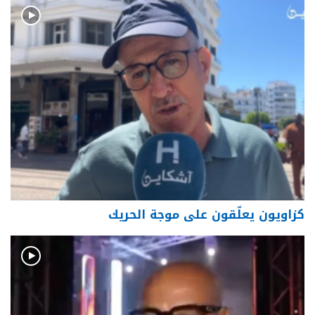
كزاويون يعلّقون على موجة الحريك