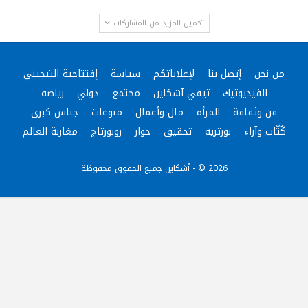
تحميل المزيد من المشاركات
من نحن
إتصل بنا
لإعلاناتكم
سياسة
إفتتاحية التيجيني
الفيديوتيك
تيفي آشكاين
مجتمع
دولي
رياضة
فن وثقافة
المرأة
مال وأعمال
منوعات
جناس كبرى
كُتّاب وآراء
بورتريه
تحقيق
حوار
روبورتاج
مغاربة العالم
2026 © - أشكاين جميع الحقوق محفوظة