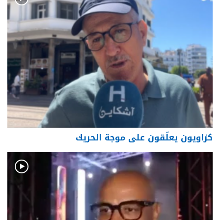
كزاويون يعلّقون على موجة الحريك