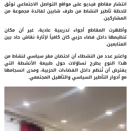
انتشار مقاطع فيديو على مواقع التواصل الاجتماعي توثق
للحظة تأطير النشاط من طرف شابين لفائدة مجموعة من
المشاركين.
وأظهرت المقاطع أجواء تدريبية عادية، غير أن مكان
تنظيمها داخل فضاء حزبي كان كافياً لإثارة نقاش حاد بين
المتابعين.
واعتبر عدد من النشطاء أن احتضان مقر سياسي لنشاط من
هذا النوع يطرح تساؤلات حول طبيعة الأنشطة التي
يفترض أن تُنظم داخل الفضاءات الحزبية، ومدى انسجامها
مع أدوار التأطير السياسي والتأهيل المجتمعي.