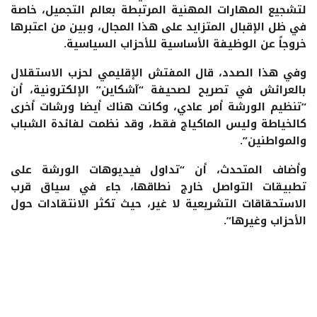
لتشجيع المهارات المهنية المرتبطة بعالم التجميل، خاصة
في ظل الإقبال المتزايد على هذا المجال، وبين من اعتبرها
خروجاً عن الوظيفة الأساسية للأحزاب السياسية.
وفي هذا الصدد، قال المفتش الإقليمي لحزب الاستقلال
بالعرائش في تصريح لصحيفة “آشكاين” الإلكترونية، أن
“تنظيم الورشة أمر عادي، وكانت هناك أيضا ورشات أخرى
كالخياطة وليس الماكياج فقط، وقد نظمت لفائدة الشباب
والمواطنين”.
وأضاف المتحدث، أن “تداول فيديوهات الورشة على
تطبيقات التواصل خارج نطاقها، جاء في سياق قرب
الاستحقاقات التشريعية لا غير، حيث تكثر الانتقادات حول
الأحزاب وغيرها”.