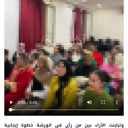
وتباينت الآراء بين من رأى في الورشة خطوة إيجابية